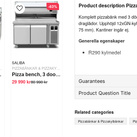
Product description Pizz
-63%
Komplett pizzabänk med 3 dörr
draglådor. Upphöjd 12xGN-kylr
75 mm). Kantiner ingår ej.
Generella egenskaper
R290 kylmedel
Helt i rostfritt stål (AI
SALIBA
R & PIZZAKYLBÄNKAR
PIZZABÄNKAR & PIZZAKYLBÄNKAR
Rundade hörn och dju
r MPI-80-200
Pizza bench, 3 doors w. gutter
Innerdörrpanel i rostfrit
Guarantees
29 990 kr
80 990 kr
Profil av anodiserat a
Product Question Title
Reservdelsgaranti
4 neutrala lådor, plastl
5 uppsättningar skenor
Månader
question
Ask us something about th
Isoleringsmaterial av f
Related categories
GWP-värde och ingen
Pizzabänkar & Pizzakylbänkar
Pi