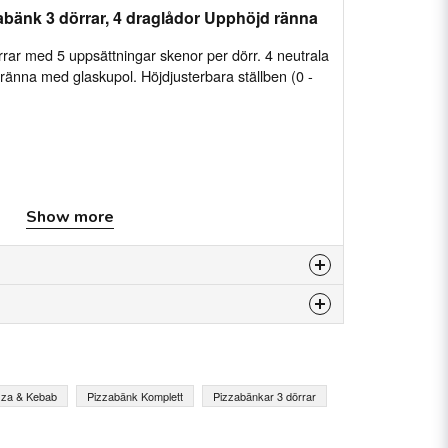
abänk 3 dörrar, 4 draglådor Upphöjd ränna
ar med 5 uppsättningar skenor per dörr. 4 neutrala
änna med glaskupol. Höjdjusterbara ställben (0 -
SI-304) in- och utvändigt.
Show more
pdragen botten
t stål
luminium (endast glasdörrar)
ådor ingår ej
 per dörr
24
is product...
ormsprutad polyuretan, densitet 40 kg/m³, lågt
 påverkan på ODP.
zza & Kebab
Pizzabänk Komplett
Pizzabänkar 3 dörrar