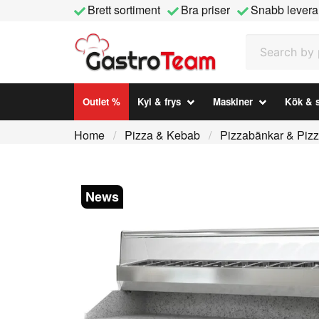
Brett sortiment
Bra priser
Snabb levera
Search by prod
Outlet %
Kyl & frys
Maskiner
Kök & s
Home
Pizza & Kebab
Pizzabänkar & Piz
News