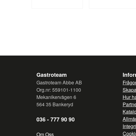
Gastroteam
Info
Gastroteam Abbe AB
Frågor
Org.nr: 559101-1100
Skapa 
Mekanikervägen 6
Hur h
564 35 Bankeryd
Partn
Katal
036 - 777 90 90
Allmän
Integr
Cooki
Om Oss