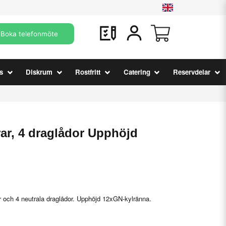
Boka telefonmöte
s
Diskrum
Rostfritt
Catering
Reservdelar
rar, 4 draglådor Upphöjd
 och 4 neutrala draglådor. Upphöjd 12xGN-kylränna.