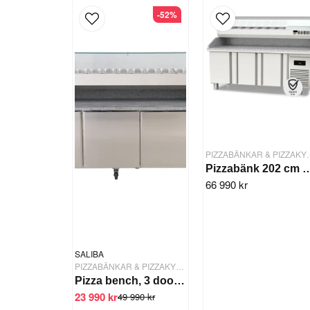
-52%
PIZZABÄNKA
Pizzabänk 202 cm 3 dörra
66 990 kr
SALIBA
PIZZABÄNKAR & PIZZAKYLBÄNKAR
Pizza bench, 3 doors w. gutter
23 990 kr
49 990 kr