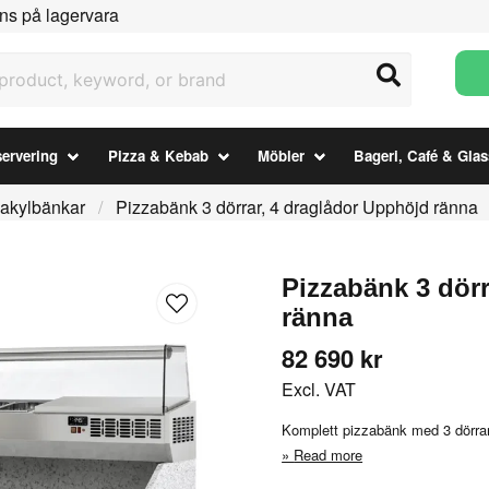
ns på lagervara
uct, keyword, or brand
ervering
Pizza & Kebab
Möbler
Bageri, Café & Glas
zakylbänkar
Pizzabänk 3 dörrar, 4 draglådor Upphöjd ränna
Pizzabänk 3 dör
ränna
82 690 kr
Excl. VAT
Komplett pizzabänk med 3 dörrar
Read more