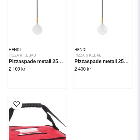
Yes, you can publish my question.
HENDI
HENDI
PIZZA & KEBAB
PIZZA & KEBAB
Pizzaspade metall 25x25 cm
Pizzaspade metall 25x25 cm
2 100 kr
2 400 kr
Send question