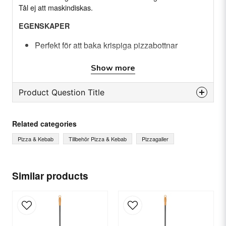
Tål ej att maskindiskas.
EGENSKAPER
Perfekt för att baka krispiga pizzabottnar
Jämn värmefördelning för bästa bakresultat
Show more
Tillverkad av högkvalitativt aluminum för lång
hållbarhet
Product Question Title
question
SPECIFIAKTION
Ask us something about this product...
Related categories
Diameter: Flera storlekar
Material: Aluminium
Pizza & Kebab
Tillbehör Pizza & Kebab
Pizzagaller
name
Name
Similar products
email
Email