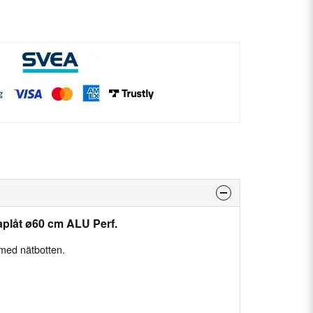
aplåt ø60 cm ALU Perf.
 med nätbotten.