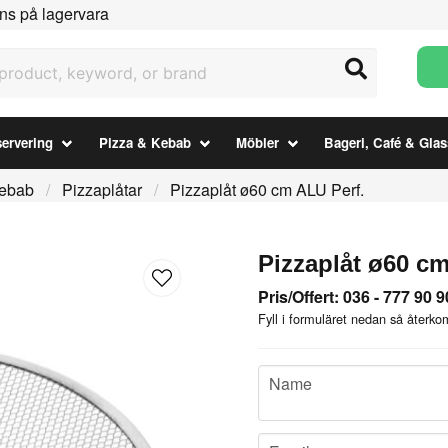
ns på lagervara
uct, keyword, or brand
ervering
Pizza & Kebab
Möbler
Bageri, Café & Glas
Kebab
Pizzaplåtar
Pizzaplåt ø60 cm ALU Perf.
Pizzaplåt ø60 cm
Pris/Offert: 036 - 777 90 9
Fyll i formuläret nedan så återkom
name
Name
email