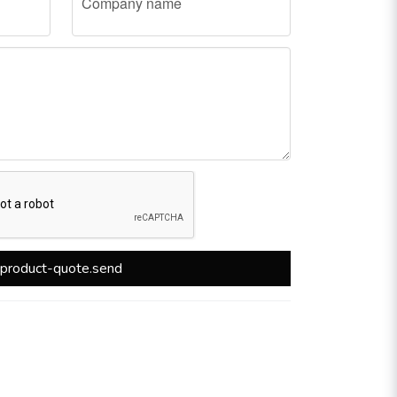
Company name
product-quote.send