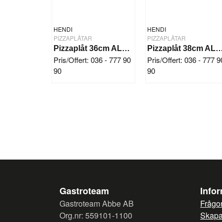
HENDI
HENDI
PIZZAPLÅTAR
PIZZAPLÅTAR
Pizzaplåt 36cm ALU Perf.
Pizzaplåt 38cm ALU 
Pris/Offert: 036 - 777 90
Pris/Offert: 036 - 777 9
90
90
Gastroteam
Info
Gastroteam Abbe AB
Frågor
Org.nr: 559101-1100
Skapa 