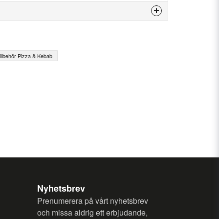
is product...
illbehör Pizza & Kebab
email
Email
my question.
Nyhetsbrev
Prenumerera på vårt nyhetsbrev
och missa aldrig ett erbjudande,