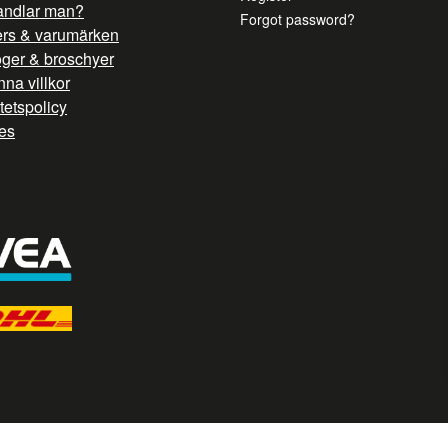
andlar man?
Forgot password?
ers & varumärken
oger & broschyer
na villkor
itetspolicy
es
/ G TAG STYRNING --> //
// Hojtar Heatmap, Hotjar Tracking Code