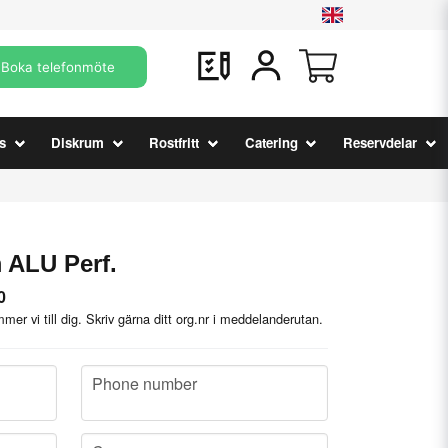
Boka telefonmöte
s
Diskrum
Rostfritt
Catering
Reservdelar
 ALU Perf.
0
mer vi till dig. Skriv gärna ditt org.nr i meddelanderutan.
phone
Phone number
company