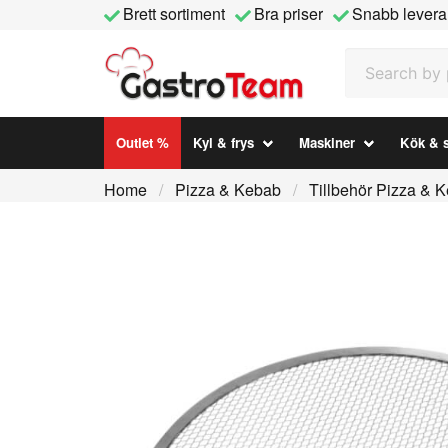
Brett sortiment
Bra priser
Snabb levera
Search by prod
Outlet %
Kyl & frys
Maskiner
Kök & s
Home
Pizza & Kebab
Tillbehör Pizza & 