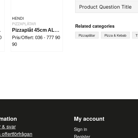
Product Question Title
HENDI
question
Ask us something about th
PIZZAPLÅTAR
Related categories
Perf.
Pizzaplåt 45cm ALU Perf.
Pizzaplåtar
Pizza & Kebab
T
0
Pris/Offert: 036 - 777 90
90
name
Name
Yes, you can publish 
rmation
My account
 & svar
Sign in
offertförfrågan
Register