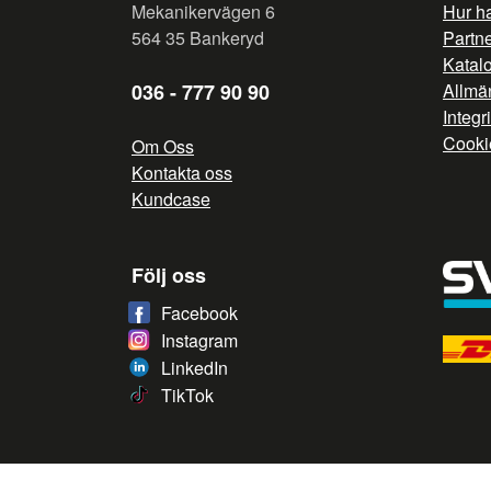
Mekanikervägen 6
Hur h
564 35 Bankeryd
Partn
Katal
036 - 777 90 90
Allmän
Integr
Cooki
Om Oss
Kontakta oss
Kundcase
Följ oss
Facebook
Instagram
LinkedIn
TikTok
/* */
// G ADS CONVERSION PAGE --> //
// GTAG EVENT --> //
/