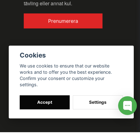
Send question
tävling eller annat kul.
Prenumerera
Cookies
We use cookies to ensure that our website
works and to offer you the best experience.
Confirm your consent or customize your
settings.
Accept
Settings
 for my site --> //
// Google tag (gtag.js) --> //
/* SWIFFTY