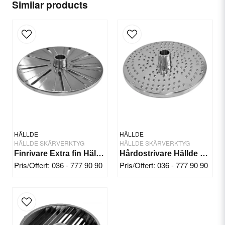
Name
Similar products
email
Email
Yes, you can publish my question.
HÄLLDE
HÄLLDE
HÄLLDE SKÄRVERKTYG
HÄLLDE SKÄRVERKTYG
Finrivare Extra fin Hällde RG-300i/350/400
Hårdostrivare Hällde RG-7/200/250
Pris/Offert: 036 - 777 90 90
Pris/Offert: 036 - 777 90 90
Send question