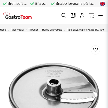
Brett sortiment
Bra priser
Snabb leverans på lagervara
Home
Reservdelar
Tillbehör
Hällde skärverktyg
Räffelskivare 2mm Hällde RG-100