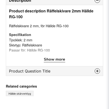
Description
Product description Räffelskivare 2mm Hällde
RG-100
Räffelskivare 2 mm, för Hällde RG-100
Specifikation
Tjocklek: 2 mm
Skivtyp: Räffelskivare
Passar för: Hällde RG-100
Show more
Product Question Title
question
Ask us something about this product...
Related categories
Hällde skärverktyg
name