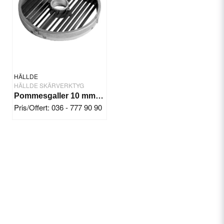
HÄLLDE
HÄLLDE SKÄRVERKTYG
Pommesgaller 10 mm Hällde RG-350/300i/400/400i
Pris/Offert: 036 - 777 90 90