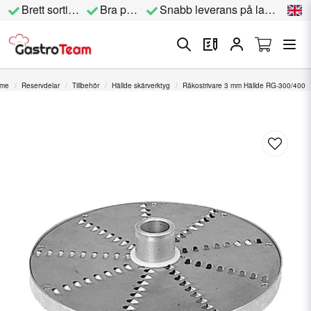
Brett sortiment
Bra priser
Snabb leverans på lagervara
me
Reservdelar
Tillbehör
Hällde skärverktyg
Råkostrivare 3 mm Hällde RG-300/400