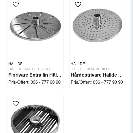
email
Email
Yes, you can publish my question.
HÄLLDE
HÄLLDE
HÄLLDE SKÄRVERKTYG
HÄLLDE SKÄRVERKTYG
Finrivare Extra fin Hällde RG-300i/350/400
Hårdostrivare Hällde RG-7/200/250
Pris/Offert: 036 - 777 90 90
Pris/Offert: 036 - 777 90 90
Send question