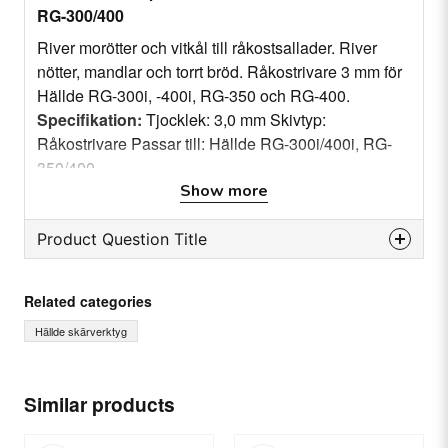
RG-300/400
River morötter och vitkål till råkostsallader. River
nötter, mandlar och torrt bröd. Råkostrivare 3 mm för
Hällde RG-300i, -400i, RG-350 och RG-400.
Specifikation:
Tjocklek: 3,0 mm Skivtyp:
Råkostrivare Passar till: Hällde RG-300i/400i, RG-
350/400
Show more
Product Question Title
question
Ask us something about this product...
Related categories
Hällde skärverktyg
name
Name
Similar products