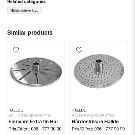
Related categories
Hällde skärverktyg
name
Name
Similar products
email
Email
Yes, you can publish my question.
HÄLLDE
HÄLLDE
HÄLLDE SKÄRVERKTYG
HÄLLDE SKÄRVERKTYG
Finrivare Extra fin Hällde RG-300i/350/400
Hårdostrivare Hällde RG-7/200/250
Pris/Offert: 036 - 777 90 90
Pris/Offert: 036 - 777 90 90