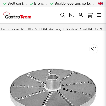
Brett sortiment
Bra priser
Snabb leverans på lagervara
Home
Reservdelar
Tillbehör
Hällde skärverktyg
Råkostrivare 8 mm Hällde RG-100