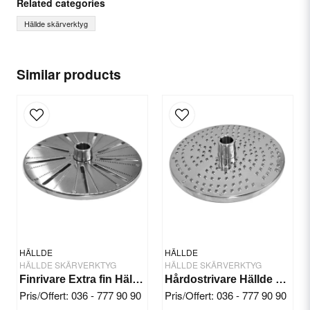
Related categories
Hällde skärverktyg
name
Name
Similar products
email
Email
Yes, you can publish my question.
HÄLLDE
HÄLLDE
HÄLLDE SKÄRVERKTYG
HÄLLDE SKÄRVERKTYG
Finrivare Extra fin Hällde RG-300i/350/400
Hårdostrivare Hällde RG-7/200/250
Pris/Offert: 036 - 777 90 90
Pris/Offert: 036 - 777 90 90