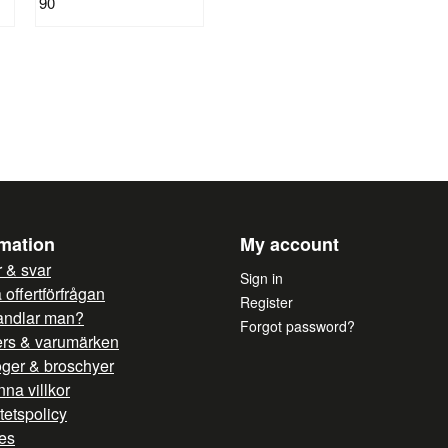
90
rmation
My account
 & svar
Sign in
offertförfrågan
Register
andlar man?
Forgot password?
ers & varumärken
oger & broschyer
na villkor
itetspolicy
es