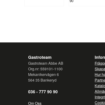
90
Gastroteam
Info
Gastroteam Abbe AB
Frågor
Org.nr: 559101-1100
Skapa 
Mekanikervägen 6
Hur h
564 35 Bankeryd
Partn
Katal
036 - 777 90 90
Allmän
Integr
Cooki
Om Oss