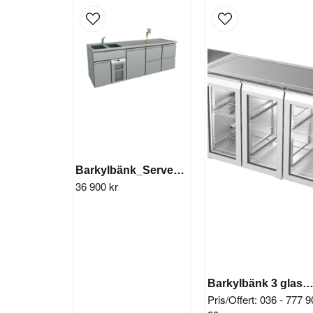
Barkylbänk_Serveringsdisk 1 dörr 4 lådor
36 900 kr
Barkylbänk 3 glasdörr
Pris/Offert: 036 - 777 9