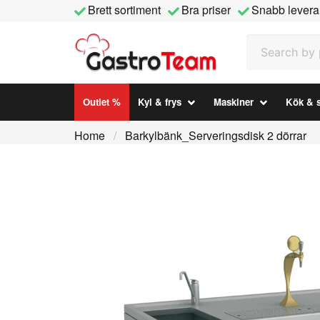
Brett sortiment
Bra priser
Snabb levera
Search by prod
Outlet %
Kyl & frys
Maskiner
Kök & s
Home
Barkylbänk_Serveringsdisk 2 dörrar