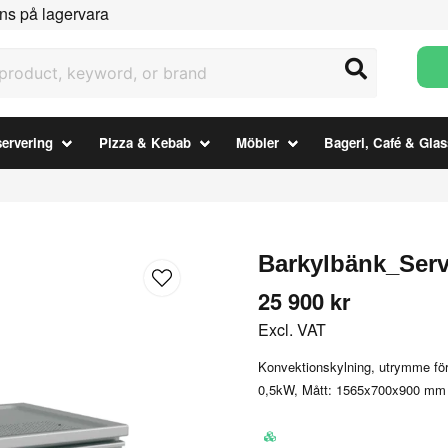
ns på lagervara
uct, keyword, or brand
ervering
Pizza & Kebab
Möbler
Bageri, Café & Glas
Barkylbänk_Serv
25 900 kr
Excl. VAT
Konvektionskylning, utrymme för f
0,5kW, Mått: 1565x700x900 mm