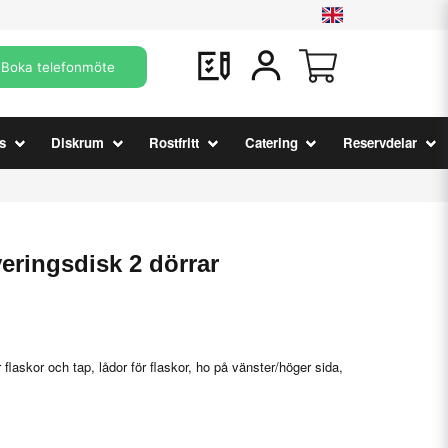
Boka telefonmöte
s
Diskrum
Rostfritt
Catering
Reservdelar
eringsdisk 2 dörrar
laskor och tap, lådor för flaskor, ho på vänster/höger sida,