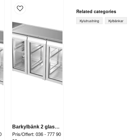
question
Ask us something about th
Related categories
Kylutrustning
Kylbänkar
name
Name
Yes, you can publish 
ar
Barkylbänk 2 glasdörrar
0
Pris/Offert: 036 - 777 90