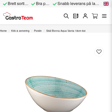
Brett sortiment
Bra priser
Snabb leverans på lagervara
Home
Kök & servering
Porslin
Skål Bonna Aqua Vanta 18cm 6st