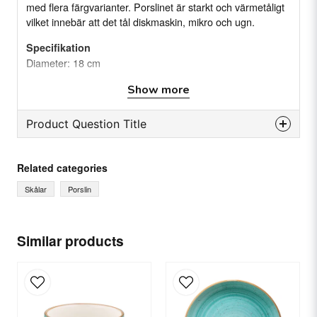
med flera färgvarianter. Porslinet är starkt och värmetåligt
vilket innebär att det tål diskmaskin, mikro och ugn.
Specifikation
Diameter: 18 cm
Material: Porslin
Show more
Färg: Ljusblå
Serie: Bonna Aqua
Product Question Title
question
Ask us something about this product...
Related categories
Skålar
Porslin
name
Name
Similar products
email
Email