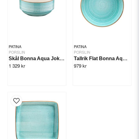
Yes, you can publish my question.
PATINA
PATINA
PORSLIN
PORSLIN
Skål Bonna Aqua Joker 14cm/12st
Tallrik Flat Bonna Aqua 30cm/6st
1 329 kr
979 kr
Send question