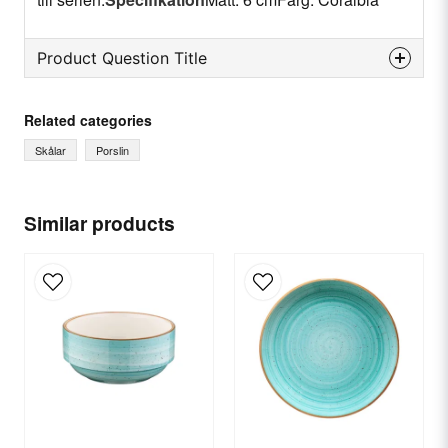
Product Question Title
question
Ask us something about this product...
Related categories
Skålar
Porslin
name
Name
Similar products
email
Email
Yes, you can publish my question.