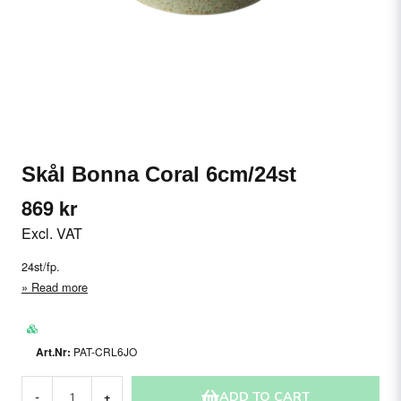
Skål Bonna Coral 6cm/24st
869 kr
Excl. VAT
24st/fp.
Read more
PAT-CRL6JO
ADD TO CART
-
+