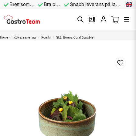
Brett sortiment
Bra priser
Snabb leverans på lagervara
Home
Kök & servering
Porslin
Skål Bonna Coral 6cm/24st