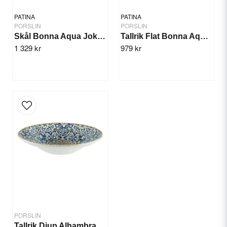
PATINA
PATINA
PORSLIN
PORSLIN
Skål Bonna Aqua Joker 14cm/12st
Tallrik Flat Bonna Aqua 30cm/6st
1 329 kr
979 kr
Send question
PORSLIN
Tallrik Djup Alhambra 27cm/6st