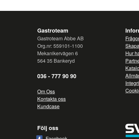
Gastroteam
Info
Gastroteam Abbe AB
Frågor
Org.nr: 559101-1100
Skapa 
Mekanikervägen 6
Hur h
564 35 Bankeryd
Partn
Katal
036 - 777 90 90
Allmän
Integr
Cooki
Om Oss
Kontakta oss
Kundcase
Följ oss
Facebook