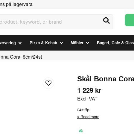
ns på lagervara
uct, keyword, or brand
ervering
Pizza & Kebab
Möbler
Bageri, Café & Glas
onna Coral 8cm/24st
Skål Bonna Cora
1 229 kr
Excl. VAT
24st/fp.
Read more