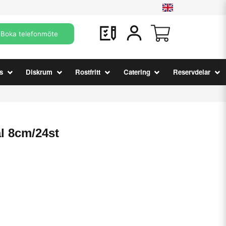
Boka telefonmöte
s
Diskrum
Rostfritt
Catering
Reservdelar
l 8cm/24st