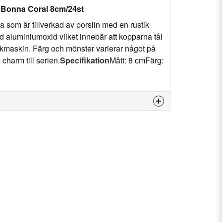
l Bonna Coral 8cm/24st
a som är tillverkad av porslin med en rustik
d aluminiumoxid vilket innebär att kopparna tål
kmaskin. Färg och mönster varierar något på
 charm till serien.
Specifikation
Mått: 8 cmFärg:
is product...
email
Email