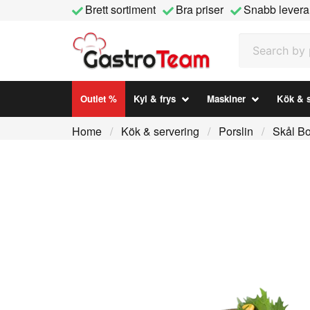
Brett sortiment
Bra priser
Snabb levera
Search by prod
Outlet %
Kyl & frys
Maskiner
Kök & s
Home
Kök & servering
Porslin
Skål B