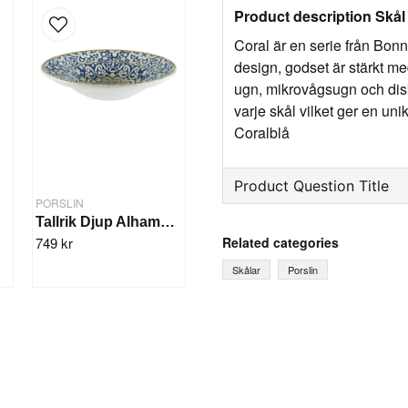
Product description Skå
Coral är en serie från Bonn
design, godset är stärkt me
ugn, mikrovågsugn och dis
varje skål vilket ger en unik
Coralblå
Product Question Title
PORSLIN
t
Tallrik Djup Alhambra 27cm/6st
question
Ask us something about th
Related categories
749 kr
Skålar
Porslin
name
Name