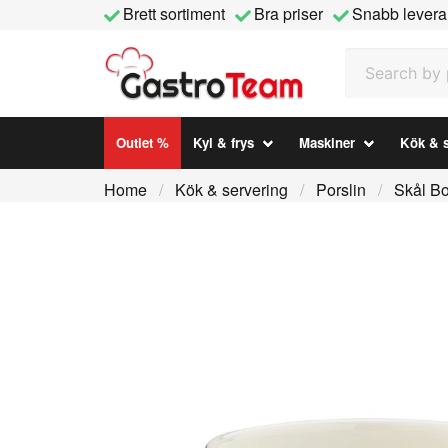
Brett sortiment
Bra priser
Snabb levera
Search by prod
Outlet %
Kyl & frys
Maskiner
Kök & s
Home
Kök & servering
Porslin
Skål B