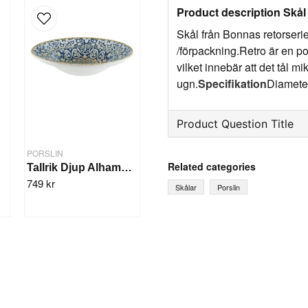
Product description Skå
Skål från Bonnas retorseri
/förpackning.Retro är en po
vilket innebär att det tål m
ugn.
Specifikation
Diameter
Product Question Title
question
PORSLIN
Ask us something about th
Related categories
t
Tallrik Djup Alhambra 27cm/6st
749 kr
Skålar
Porslin
name
Name
Yes, you can publish 