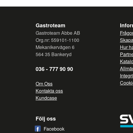
Gastroteam
Info
Gastroteam Abbe AB
Frågor
Org.nr: 559101-1100
Skapa 
Mekanikervägen 6
Hur h
564 35 Bankeryd
Partn
Katal
036 - 777 90 90
Allmän
Integr
Cooki
Om Oss
Kontakta oss
Kundcase
Följ oss
Facebook