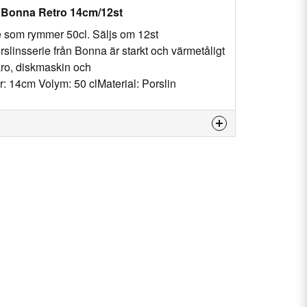
l Bonna Retro 14cm/12st
e som rymmer 50cl. Säljs om 12st
rslinsserie från Bonna är starkt och värmetåligt
ikro, diskmaskin och
: 14cm Volym: 50 clMaterial: Porslin
is product...
email
Email
my question.