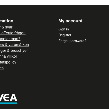
rmation
My account
 & svar
Sign in
offertförfrågan
Register
andlar man?
Forgot password?
ers & varumärken
oger & broschyer
na villkor
itetspolicy
es