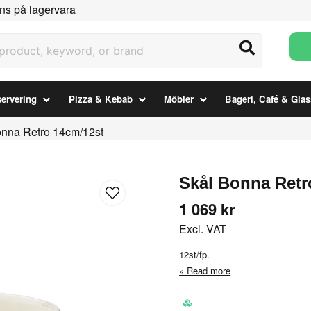
ns på lagervara
uct, keyword, or brand
ervering
Pizza & Kebab
Möbler
Bageri, Café & Glas
onna Retro 14cm/12st
Skål Bonna Retr
1 069 kr
Excl. VAT
12st/fp.
Read more