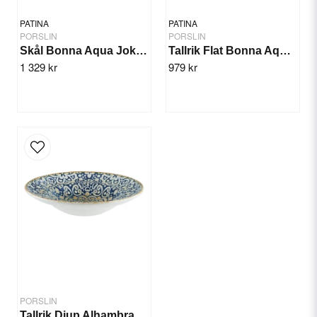
PATINA
PATINA
PORSLIN
PORSLIN
Skål Bonna Aqua Joker 14cm/12st
Tallrik Flat Bonna Aqua 30cm/6st
1 329 kr
979 kr
Send question
PORSLIN
Tallrik Djup Alhambra 27cm/6st