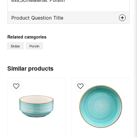
Product Question Title
question
Ask us something about this product...
Related categories
Skålar
Porslin
name
Name
Similar products
email
Email
Yes, you can publish my question.