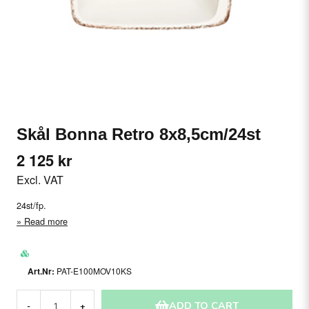
Skål Bonna Retro 8x8,5cm/24st
2 125 kr
Excl. VAT
24st/fp.
Read more
PAT-E100MOV10KS
ADD TO CART
-
+