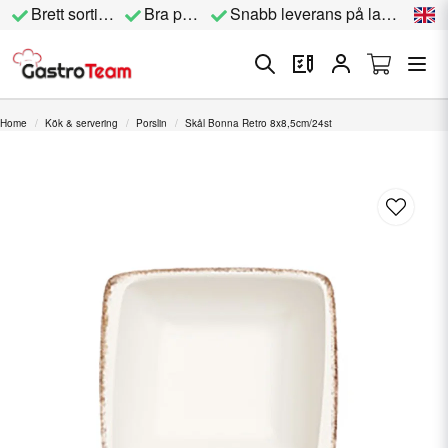
Brett sortiment
Bra priser
Snabb leverans på lagervara
Home
Kök & servering
Porslin
Skål Bonna Retro 8x8,5cm/24st