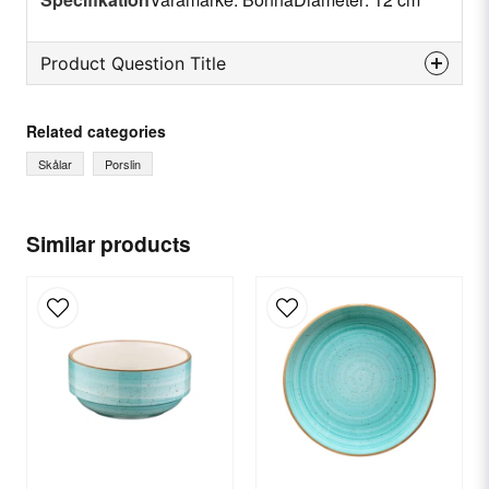
Product Question Title
question
Ask us something about this product...
Related categories
Skålar
Porslin
name
Name
Similar products
email
Email
Yes, you can publish my question.