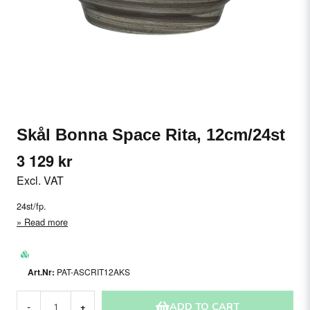
Skål Bonna Space Rita, 12cm/24st
3 129 kr
Excl. VAT
24st/fp.
Read more
PAT-ASCRIT12AKS
ADD TO CART
-
+