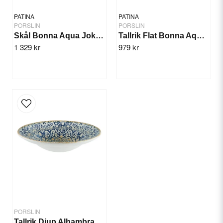
PATINA
PATINA
PORSLIN
PORSLIN
Skål Bonna Aqua Joker 14cm/12st
Tallrik Flat Bonna Aqua 30cm/6st
1 329 kr
979 kr
Send question
PORSLIN
Tallrik Djup Alhambra 27cm/6st