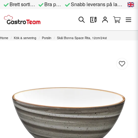
Brett sortiment
Bra priser
Snabb leverans på lagervara
Home
Kök & servering
Porslin
Skål Bonna Space Rita, 12cm/24st