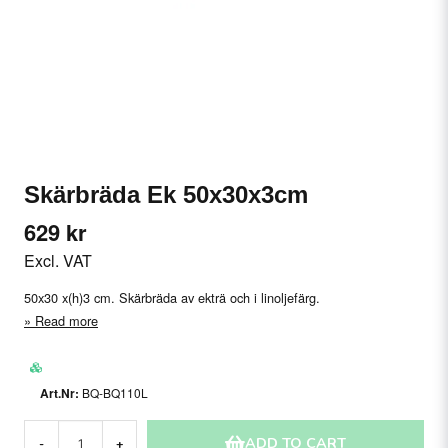
Skärbräda Ek 50x30x3cm
629 kr
Excl. VAT
50x30 x(h)3 cm. Skärbräda av ekträ och i linoljefärg.
Read more
BQ-BQ110L
ADD TO CART
-
+