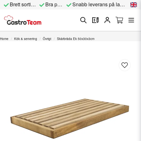
Brett sortiment
Bra priser
Snabb leverans på lagervara
Home
Kök & servering
Övrigt
Skärbräda Ek 50x30x3cm