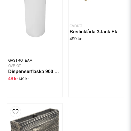
ÖVRIGT
Besticklåda 3-fack Ek/natur
499 kr
Send question
GASTROTEAM
ÖVRIGT
Dispenserflaska 900 ml Dressing/sås
49 kr
149 kr