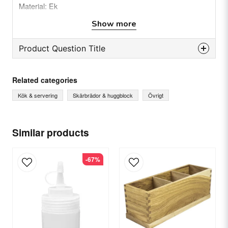
Material: Ek
Färg: Linolja
Show more
Product Question Title
question
Ask us something about this product...
Related categories
Kök & servering
Skärbrädor & huggblock
Övrigt
name
Name
Similar products
-67%
email
Email
Yes, you can publish my question.