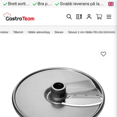
Brett sortiment
Bra priser
Snabb leverans på lagervara
rvdelar
Tillbehör
Hällde skärverktyg
Skivare
Skivare 2 mm Hällde RG-350/300i/400i