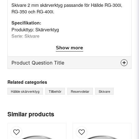
Skivare 2 mm skärverktyg passande för Hällde RG-300i,
RG-350 och RG-400i.
Specifikation:
Produkttyp: Skärverktyg
Serie: Skivare
Tjocklek: 2 mm
Show more
Product Question Title
question
Ask us something about this product...
Related categories
Hällde skärverktyg
Tillbehör
Reservdelar
Skivare
name
Name
Similar products
email
Email