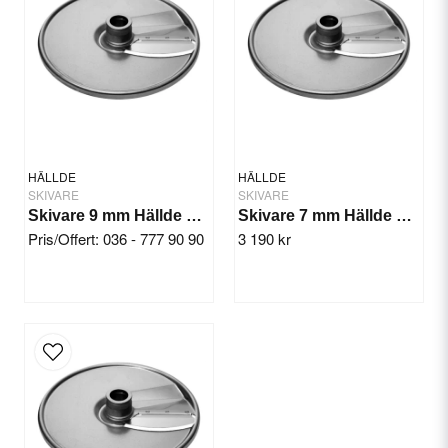
Yes, you can publish my question.
HÄLLDE
HÄLLDE
SKIVARE
SKIVARE
Skivare 9 mm Hällde RG-350/300i/400i
Skivare 7 mm Hällde RG-350/300i/400i
Pris/Offert: 036 - 777 90 90
3 190 kr
Send question