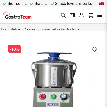
Brett sortiment
Bra priser
Snabb leverans på lagervara
Home
Maskiner
Beredning
Hummus maskin 6 liter, Snabbhack
-
18
%