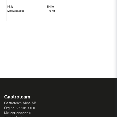
Kittle
30 liter
Mjölkapacitet
6 kg
Gastroteam
Gastroteam Abbe AB
Org.nr: 559101-1100
Mekanikervägen 6