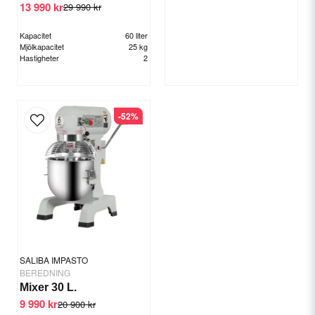
13 990 kr
29 990 kr
Kapacitet
60 liter
Mjölkapacitet
25 kg
Hastigheter
2
-52%
SALIBA IMPASTO
BEREDNING
Mixer 30 L.
9 990 kr
20 900 kr