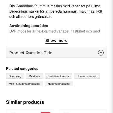
DIV Snabbhack/hummus maskin med kapacitet på 6 liter.
Beredningsmaskin för att bereda hummus, majonnäs, kött
och alla sorters grönsaker.
Användningsområden
DVI- modeller är flexibla med variabel hastighet och med
brett användningsområde. Den passar bra till att skära,
Show more
blanda och homogenisera alla typer av organiskt material
med lätthet.
Product Question Title
question
Ask us something about this product...
Egenskaper
Related categories
Variabel hastighet mellan 600 - 3500 varv per
Beredning
Maskiner
Snabbhack/mixer
Hummus maskin
minut
Mos- & hummusmaskiner
Hummusmaskiner
Ingår i Hummusmaster®-serien är den bra för att
name
Name
göra krämig hummus
Similar products
Kraftig induktionsmotor med inverter för kraft och
tillförlitlighet.
email
Email