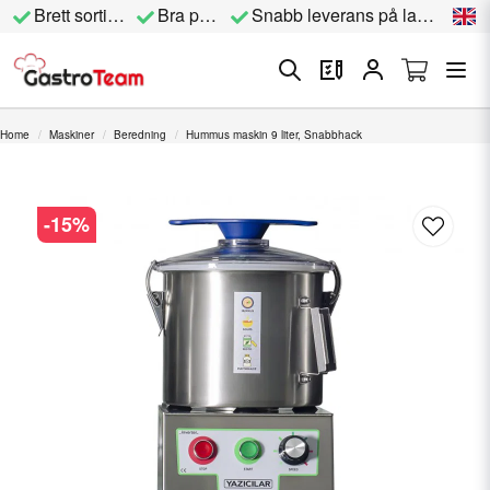
Brett sortiment
Bra priser
Snabb leverans på lagervara
Home
Maskiner
Beredning
Hummus maskin 9 liter, Snabbhack
-
15
%