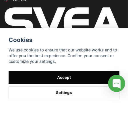
Cookies
We use cookies to ensure that our website works and to
offer you the best experience. Confirm your consent or
customize your settings.
Accept
Settings
/* */
// G ADS CONVERSION PAGE --> //
// GTAG EVENT --> //
//
G TAG STYRNING --> //
// Hojtar Heatmap, Hotjar Tracking
Code for my site --> //
// Google tag (gtag.js) --> //
/* SWIFFTY