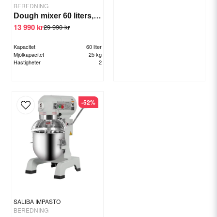
BEREDNING
Dough mixer 60 liters, 2 speeds/timer.
13 990 kr
29 990 kr
Kapacitet
60 liter
Mjölkapacitet
25 kg
Hastigheter
2
-52%
SALIBA IMPASTO
BEREDNING