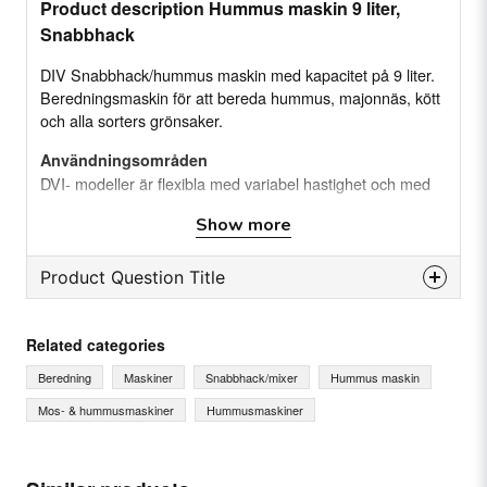
Product description Hummus maskin 9 liter,
Snabbhack
DIV Snabbhack/hummus maskin med kapacitet på 9 liter.
Beredningsmaskin för att bereda hummus, majonnäs, kött
och alla sorters grönsaker.
Användningsområden
DVI- modeller är flexibla med variabel hastighet och med
brett användningsområde. Den passar bra till att skära,
Show more
blanda och homogenisera alla typer av organiskt material
med lätthet.
Product Question Title
Egenskaper
question
Variabel hastighet mellan 600 - 3500 varv per
Ask us something about this product...
Related categories
minut
Beredning
Maskiner
Snabbhack/mixer
Hummus maskin
Ingår i Hummusmaster®-serien är den bra för att
Mos- & hummusmaskiner
Hummusmaskiner
göra krämig hummus
name
Kraftig induktionsmotor med inverter för kraft och
Name
tillförlitlighet.