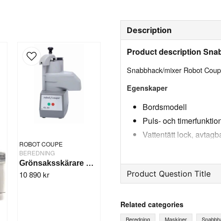
Description
Product description Sna
Snabbhack/mixer Robot Coupe
Egenskaper
Bordsmodell
Puls- och timerfunktio
Vattentätt lock, avtagb
ROBOT COUPE
3 till 25 portioner på 
BEREDNING
7,5 liters kittel i rostf
Grönsaksskärare Robot Coupe CL 20
Product Question Title
10 890 kr
Fintandat knivblad av ro
question
Ask us something about th
Related categories
Specifikation
Beredning
Maskiner
Snabbh