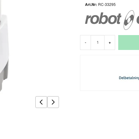
RC-33295
-
+