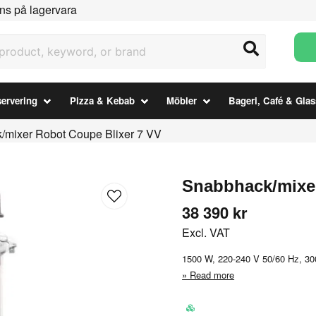
ns på lagervara
uct, keyword, or brand
ervering
Pizza & Kebab
Möbler
Bageri, Café & Glas
/mixer Robot Coupe Blixer 7 VV
Snabbhack/mixer
38 390 kr
Excl. VAT
1500 W, 220-240 V 50/60 Hz, 30
Read more