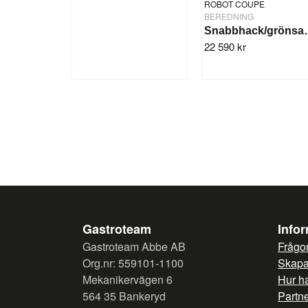
ROBOT COUPE
BEREDNING
Snabbhack/grönsa
22 590 kr
Gastroteam
Info
Gastroteam Abbe AB
Frågor
Org.nr: 559101-1100
Skapa 
Mekanikervägen 6
Hur h
564 35 Bankeryd
Partn