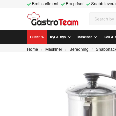
Brett sortiment
Bra priser
Snabb levera
Search by prod
Outlet %
Kyl & frys
Maskiner
Kök & s
Home
Maskiner
Beredning
Snabbhack