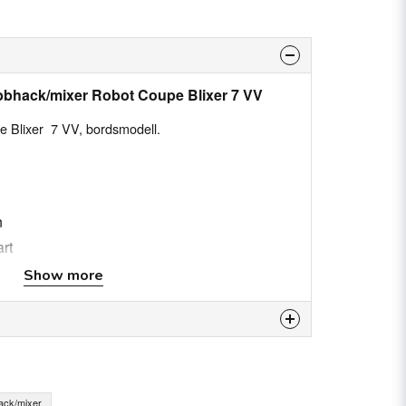
bbhack/mixer Robot Coupe Blixer 7 VV
 Blixer 7 VV, bordsmodell.
n
art
200 g
Show more
ritt stål med handtag
stfritt stål
is product...
ack/mixer