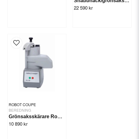
Snabbhack/grönsaksskärare Robot Coupe R402 V V
22 590 kr
ROBOT COUPE
BEREDNING
Grönsaksskärare Robot Coupe CL 20
10 890 kr