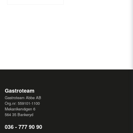
Gastroteam
Gastroteam Abbe AB
Org.nr: 559101-1100
Mekanikervägen 6
564 35 Bankeryd
036 - 777 90 90