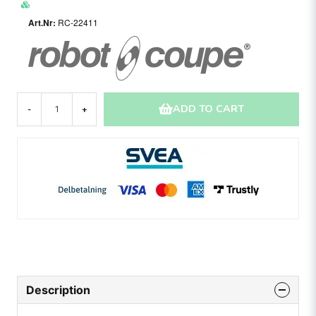
RC-22411
ADD TO CART
-
+
Description