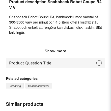
Product description Snabbhack Robot Coupe R4
V V
Snabbhack Robot Coupe R4, bänkmodell med varvtal på
300-3500 varv per minut och 4,5 liters kittel i rostfritt stål.
Snabbt och enkelt att rengöra kan diskas i diskmaskin. Slät
kniv ingår.
Show more
Egenskaper
Bordsmodell
Product Question Title
Pulsfunktion
Upp till 3500 varv per minut
question
Ask us something about this product...
Related categories
Beredning
Snabbhack/mixer
Specifikation
Mått:(LxBxH): 225 x 305 x 460 mm
name
Name
Similar products
Anslutning: 230V. 50-60 Hz, 1-fas
Effekt: 1000 W