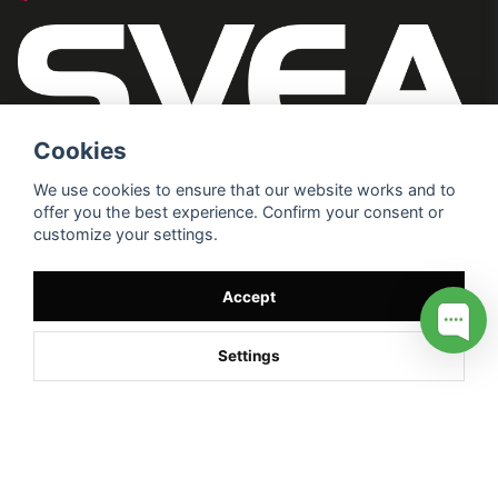
Cookies
We use cookies to ensure that our website works and to
offer you the best experience. Confirm your consent or
customize your settings.
Accept
Settings
/* */
// G ADS CONVERSION PAGE --> //
// GTAG EVENT --> //
//
G TAG STYRNING --> //
// Hojtar Heatmap, Hotjar Tracking
Code for my site --> //
// Google tag (gtag.js) --> //
/* SWIFFTY