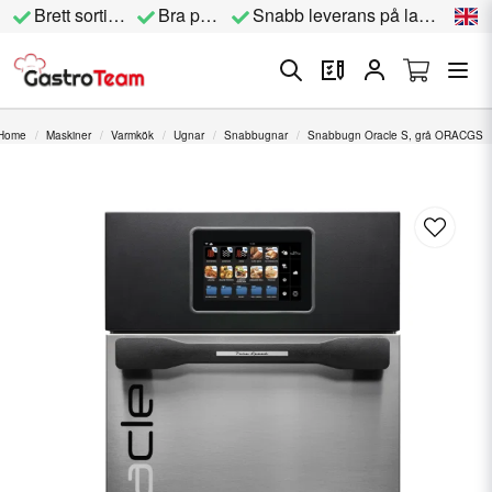
Brett sortiment
Bra priser
Snabb leverans på lagervara
Home
Maskiner
Varmkök
Ugnar
Snabbugnar
Snabbugn Oracle S, grå ORACGS