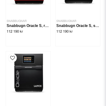
Mått: (innermått) 310x320x180 mm
Vikt: (Netto/brutto) 61/73 kg
SNABBUGNAR
SNABBUGNAR
Snabbugn Oracle S, röd ORACRS
Snabbugn Oracle S, svart ORACBS
112 190 kr
112 190 kr
Send question