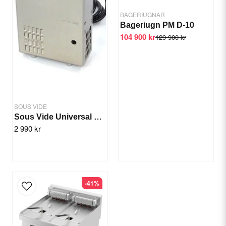
Watt (W): 1000 W
BAGERIUGNAR
Bageriugn PM D-10
104 900 kr
129 900 kr
Send question
SOUS VIDE
Sous Vide Universal Pro
2 990 kr
-41%