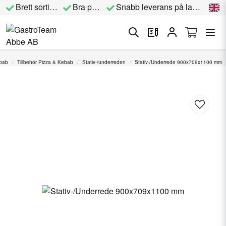
Brett sortiment
Bra priser
Snabb leverans på lagervara
ebab
Tillbehör Pizza & Kebab
Stativ-/underreden
Stativ-/Underrede 900x709x1100 mm