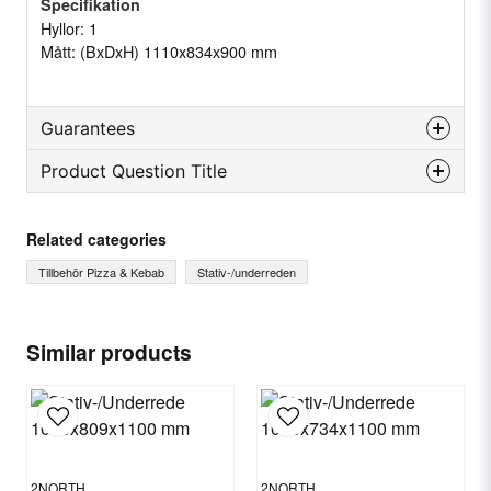
Specifikation
Hyllor: 1
Mått: (BxDxH) 1110x834x900 mm
Guarantees
Product Question Title
Reservdelsgaranti
Månader
12
question
Ask us something about this product...
Related categories
Tillbehör Pizza & Kebab
Stativ-/underreden
name
Name
Similar products
email
Email
2NORTH
2NORTH