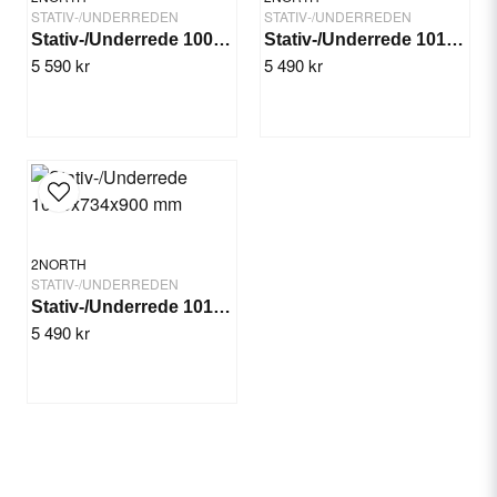
STATIV-/UNDERREDEN
STATIV-/UNDERREDEN
Yes, you can publish my question.
Stativ-/Underrede 1000x809x1100 mm
Stativ-/Underrede 1010x734x1100 mm
5 590 kr
5 490 kr
Send question
2NORTH
STATIV-/UNDERREDEN
Stativ-/Underrede 1010x734x900 mm
5 490 kr