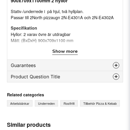
900x709x1100mm 2 hyllor
Stativ-/underrede i på hjul, två hyllplan.
Passar till 2North pizzaugn 2N-E4301A och 2N-E4302A
Specifikation
Hyllor: 2 varav övre är utdragbar
Mått: (BxDxH) 900x709x1100 mm
Show more
Guarantees
Product Question Title
Reservdelsgaranti
Månader
12
question
Ask us something about this product...
Related categories
Arbetsbänkar
Underreden
Rostfritt
Tillbehör Pizza & Kebab
name
Name
Similar products