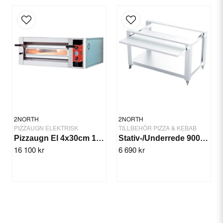
email
Email
Yes, you can publish my question.
2NORTH
2NORTH
PIZZAUGN ELEKTRISK
TILLBEHÖR PIZZA & KEBAB
Pizzaugn El 4x30cm 1-däck Analog
Stativ-/Underrede 900x709x900mm 2 hyllor
16 100 kr
6 690 kr
Send question