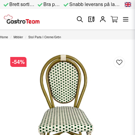
Brett sortiment
Bra priser
Snabb leverans på lagervara
Home
Möbler
Stol Paris I Creme/Grön
-
54
%