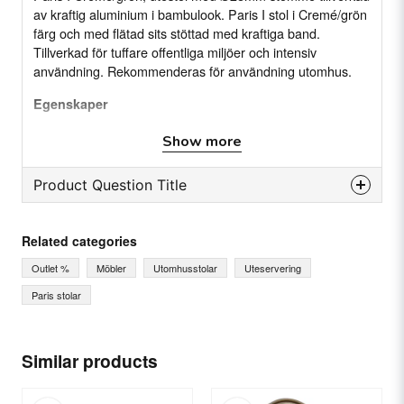
av kraftig aluminium i bambulook. Paris I stol i Cremé/grön
färg och med flätad sits stöttad med kraftiga band.
Tillverkad för tuffare offentliga miljöer och intensiv
användning. Rekommenderas för användning utomhus.
Egenskaper
Stapelbar med 8 stolar
Show more
Ø28mm stomme
Product Question Title
Tillverkad av kraftig aluminium i bambulook.
För offentliga miljöer och intensiv användning
question
Ask us something about this product...
Related categories
Specifikation
Höjd: (ryggsidan) 88 cm
Outlet %
Möbler
Utomhusstolar
Uteservering
Sitthöjd: 45 cm
Paris stolar
Sittdjup: 42 cm
name
Sittbredd: max. 42 cm
Name
Stomme: Aluminiumträ
Similar products
Sits/rygg: Flätad (Rottingmönster)
Färg: Cremé/grön
email
Email
Stapelbar: 8 ST