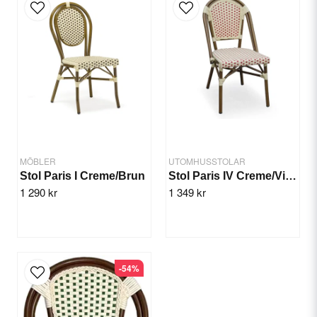
Yes, you can publish my question.
MÖBLER
UTOMHUSSTOLAR
Stol Paris I Creme/Brun
Stol Paris IV Creme/Vinröd
1 290 kr
1 349 kr
Send question
-54%