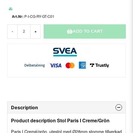
P-I-CG-RY-GT-C01
ADD TO CART
-
+
Description
Product description Stol Paris I Creme/Grön
Paris I Cremé/grön, utestol med Ø28mm stomme tillverkad