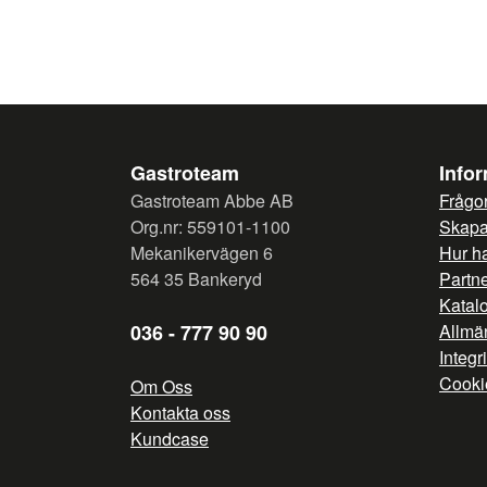
Gastroteam
Info
Gastroteam Abbe AB
Frågor
Org.nr: 559101-1100
Skapa 
Mekanikervägen 6
Hur h
564 35 Bankeryd
Partn
Katal
036 - 777 90 90
Allmän
Integr
Cooki
Om Oss
Kontakta oss
Kundcase