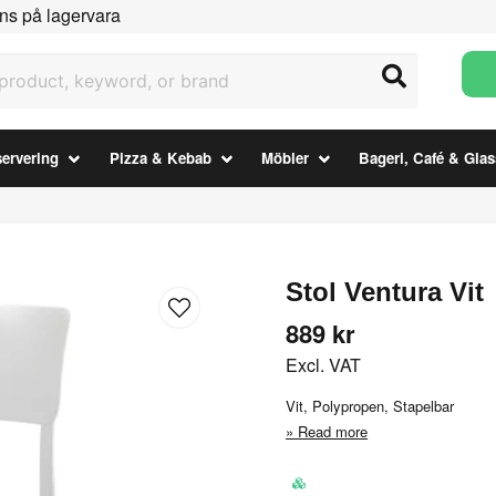
ns på lagervara
uct, keyword, or brand
ervering
Pizza & Kebab
Möbler
Bageri, Café & Glas
Stol Ventura Vit
889 kr
Excl. VAT
Vit, Polypropen, Stapelbar
Read more