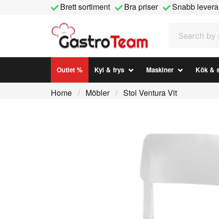
Brett sortiment
Bra priser
Snabb levera
Search by prod
Outlet %
Kyl & frys
Maskiner
Kök & s
Home
Möbler
Stol Ventura Vit