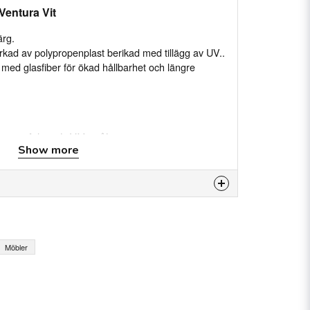
Ventura Vit
ärg.
lverkad av polypropenplast berikad med tillägg av UV..
kt med glasfiber för ökad hållbarhet och längre
ent mot fukt och UV-strålning
Show more
lverkad av polypropen
r för ökad hållbarhet
om- och utomhus
temperaturer och yttre faktorer
is product...
Möbler
cm
email
Email