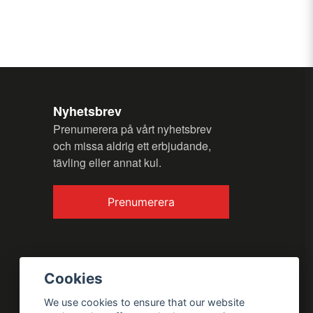
my question.
(Tillverkaren) 2 år
Nyhetsbrev
Prenumerera på vårt nyhetsbrev
och missa aldrig ett erbjudande,
tävling eller annat kul.
Send question
Prenumerera
Cookies
We use cookies to ensure that our website