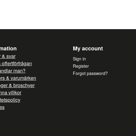
Sittdjup: 48 cm
Vikt: 3,6 kg
Färg: Vit
Yes, you can publish 
Material: Polypropen Garanti: 
rmation
My account
 & svar
Sign in
offertförfrågan
Register
andlar man?
Forgot password?
ers & varumärken
oger & broschyer
na villkor
itetspolicy
es