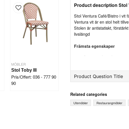
Product description Stol 
Stol Ventura Café/Bistro i vit f
Ventura vit är en stol helt til
Stolen är antistatiskt, förstär
livslängd
Främsta egenskaper
Antistatisk stol resist
MÖBLER
Stapelbar stol helt til
Stol Toby III
Förstärkt med glasfibe
Product Question Title
Pris/Offert: 036 - 777 90
Kan använda både in
90
question
Resistent mot extrema 
Ask us something about th
Related categories
Utemöbler
Restaurangmöbler
Specifikation
Grundmått: (h*b*) 82 x 44,5 
name
Sitthöjd: 46 cm
Name
Sittbredd: 41 cm