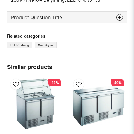
Product Question Title
question
Ask us something about this product...
Related categories
Kylutrustning
Sushikylar
name
Name
Similar products
-43%
-50%
email
Email
Yes, you can publish my question.