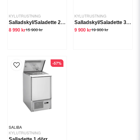
KYLUTRUSTNING
KYLUTRUSTNING
Salladskyl/Saladette 2 dörrar, glastop, 922x700x1250 mm
Salladskyl/Saladette 3 dörrar öppen top
8 990 kr
9 900 kr
15 900 kr
19 900 kr
Send question
-57%
SALIBA
KYLUTRUSTNING
Salladette 1 dörr