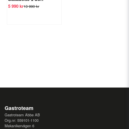
5 990 kr
13 990 kr
Gastroteam
Gastroteam Abbe AB
Org.nr: 559101-1100
Mekanikervägen 6