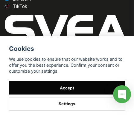
TikTok
Cookies
We use cookies to ensure that our website works and to
offer you the best experience. Confirm your consent or
customize your settings.
Accept
Settings
/* */
// G ADS CONVERSION PAGE --> //
// GTAG EVENT --> //
//
G TAG STYRNING --> //
// Hojtar Heatmap, Hotjar Tracking