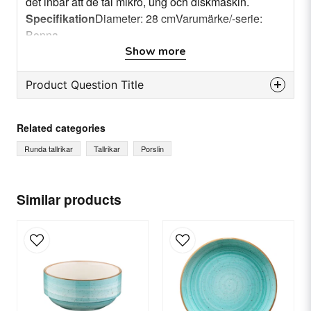
det inbär att de tål mikro, ung och diskmaskin.
Specifikation
Diameter: 28 cmVarumärke/-serie:
Bonna
Show more
Product Question Title
question
Ask us something about this product...
Related categories
Runda tallrikar
Tallrikar
Porslin
name
Name
Similar products
email
Email