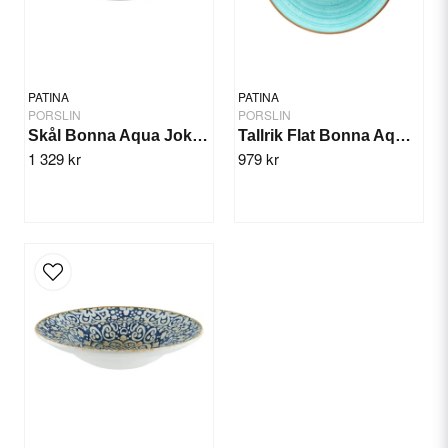
Yes, you can publish my question.
PATINA
PATINA
PORSLIN
PORSLIN
Skål Bonna Aqua Joker 14cm/12st
Tallrik Flat Bonna Aqua 30cm/6st
1 329 kr
979 kr
Send question