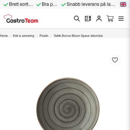
Brett sortiment
Bra priser
Snabb leverans på lagervara
Home
Kök & servering
Porslin
Tallrik Bonna Bloom Space 28cm/6st