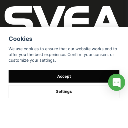
Cookies
We use cookies to ensure that our website works and to
offer you the best experience. Confirm your consent or
customize your settings.
Accept
Settings
/* */
// G ADS CONVERSION PAGE --> //
// GTAG EVENT --> //
//
G TAG STYRNING --> //
// Hojtar Heatmap, Hotjar Tracking
Code for my site --> //
// Google tag (gtag.js) --> //
/* SWIFFTY