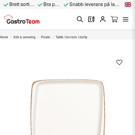
Brett sortiment
Bra priser
Snabb leverans på lagervara
Home
Kök & servering
Porslin
Tallrik 15x14cm 12st/fp