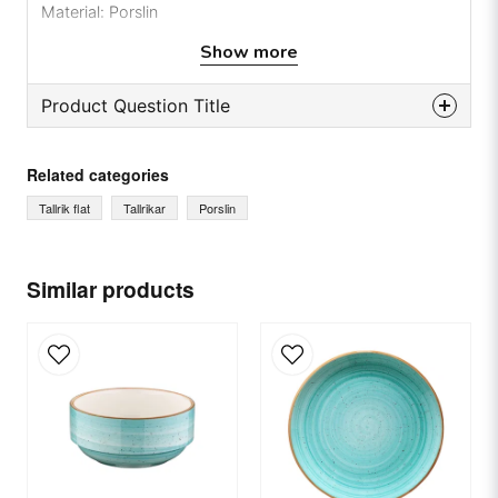
Material: Porslin
Show more
Product Question Title
question
Ask us something about this product...
Related categories
Tallrik flat
Tallrikar
Porslin
name
Name
Similar products
email
Email
Yes, you can publish my question.