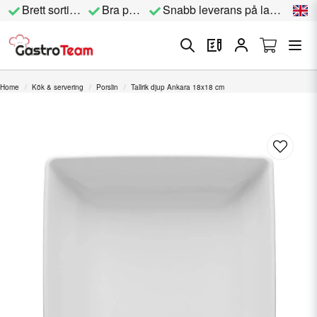
Brett sortiment
Bra priser
Snabb leverans på lagervara
Home
Kök & servering
Porslin
Tallrik djup Ankara 18x18 cm