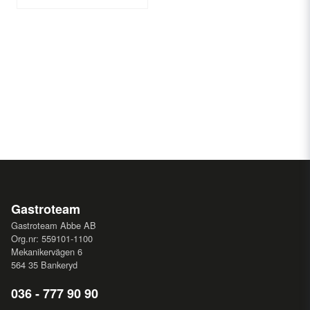
Gastroteam
Gastroteam Abbe AB
Org.nr: 559101-1100
Mekanikervägen 6
564 35 Bankeryd
036 - 777 90 90