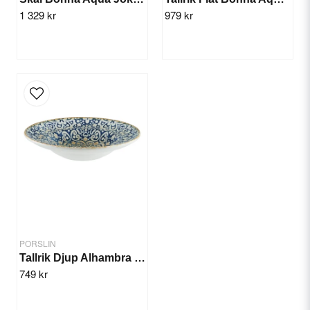
1 329 kr
979 kr
Send question
PORSLIN
Tallrik Djup Alhambra 27cm/6st
749 kr