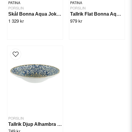
PATINA
PATINA
PORSLIN
PORSLIN
Skål Bonna Aqua Joker 14cm/12st
Tallrik Flat Bonna Aqua 30cm/6st
1 329 kr
979 kr
Send question
PORSLIN
Tallrik Djup Alhambra 27cm/6st
749 kr