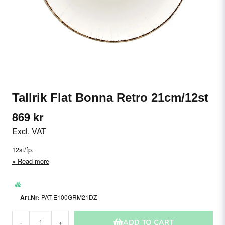
Tallrik Flat Bonna Retro 21cm/12st
869 kr
Excl. VAT
12st/fp.
Read more
PAT-E100GRM21DZ
ADD TO CART
-
+