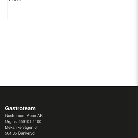
Gastroteam
Gastroteam Abbe AB
Org.nr: 559101-1100
Mekanikervägen 6
564 35 Bankeryd