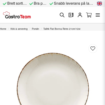
Brett sortiment
Bra priser
Snabb leverans på lagervara
Home
Kök & servering
Porslin
Tallrik Flat Bonna Retro 21cm/12st