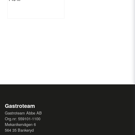
Gastroteam
Gastroteam Abbe AB
Org.nr: 559101-1100
Mekanikervägen 6
564 35 Bankeryd