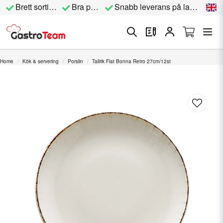
Brett sortiment
Bra priser
Snabb leverans på lagervara
Home
Kök & servering
Porslin
Tallrik Flat Bonna Retro 27cm/12st