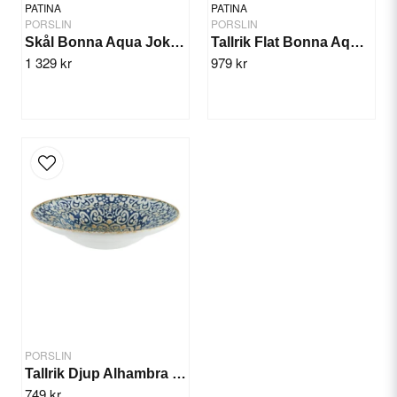
PATINA
PATINA
PORSLIN
PORSLIN
Skål Bonna Aqua Joker 14cm/12st
Tallrik Flat Bonna Aqua 30cm/6st
1 329 kr
979 kr
Send question
PORSLIN
Tallrik Djup Alhambra 27cm/6st
749 kr