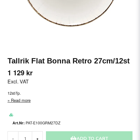
Tallrik Flat Bonna Retro 27cm/12st
1 129 kr
Excl. VAT
12st/fp.
Read more
PAT-E100GRM27DZ
ADD TO CART
-
+