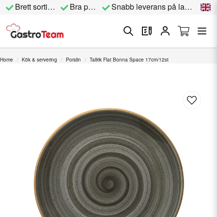
Brett sortiment
Bra priser
Snabb leverans på lagervara
Home
Kök & servering
Porslin
Tallrik Flat Bonna Space 17cm/12st