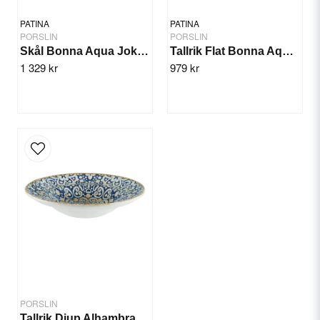
PATINA
PATINA
PORSLIN
PORSLIN
Skål Bonna Aqua Joker 14cm/12st
Tallrik Flat Bonna Aqua 30cm/6st
1 329 kr
979 kr
Send question
PORSLIN
Tallrik Djup Alhambra 27cm/6st