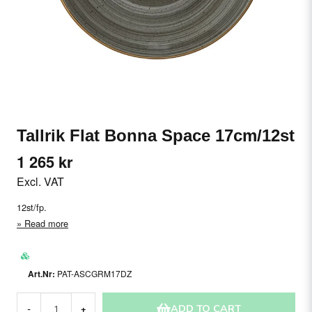
Tallrik Flat Bonna Space 17cm/12st
1 265 kr
Excl. VAT
12st/fp.
Read more
PAT-ASCGRM17DZ
ADD TO CART
-
+