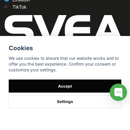
TikTok
Cookies
We use cookies to ensure that our website works and to
offer you the best experience. Confirm your consent or
customize your settings.
Accept
Settings
/* */
// G ADS CONVERSION PAGE --> //
// GTAG EVENT --> //
//
G TAG STYRNING --> //
// Hojtar Heatmap, Hotjar Tracking