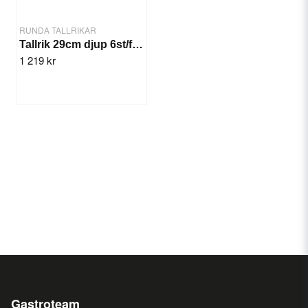
RUNDA TALLRIKAR
Tallrik 29cm djup 6st/frp. Streak Miro
1 219 kr
Gastroteam