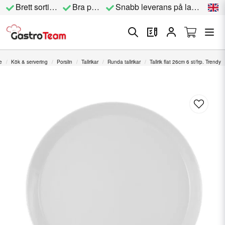
Brett sortiment
Bra priser
Snabb leverans på lagervara
e
Kök & servering
Porslin
Tallrikar
Runda tallrikar
Tallrik flat 26cm 6 st/frp. Trendy