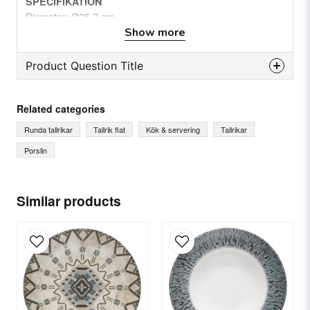
SPECIFIKATION
Diameter: Ø25,7 cm
Tjocklek: 2,7 cm
Show more
Minsta säljenhet: 6 st
Material: Fältspatporslin
Product Question Title
Vikt: 0,735 kg(s)
question
Ask us something about this product...
Related categories
Runda tallrikar
Tallrik flat
Kök & servering
Tallrikar
Porslin
name
Name
Similar products
email
Email
Yes, you can publish my question.