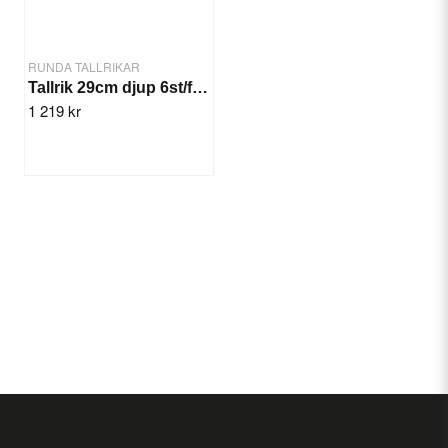
RUNDA TALLRIKAR
Tallrik 29cm djup 6st/frp. Streak Miro
1 219 kr