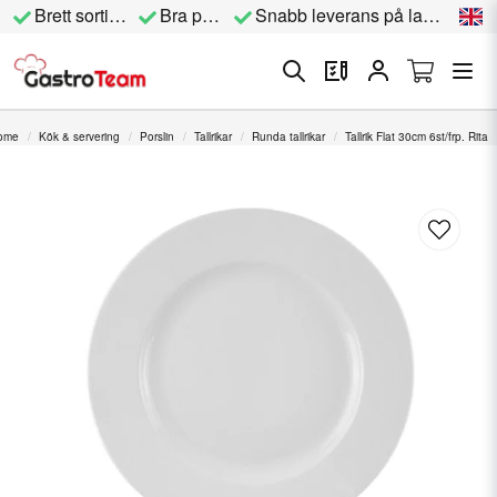
Brett sortiment
Bra priser
Snabb leverans på lagervara
ome
Kök & servering
Porslin
Tallrikar
Runda tallrikar
Tallrik Flat 30cm 6st/frp. Rita