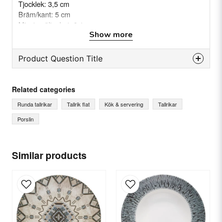
Tjocklek: 3,5 cm
Bräm/kant: 5 cm
Minsta säljenhet: 6st
Show more
Material: Fältspatporslin
Vikt: 0,865 kg(s)
Product Question Title
question
Ask us something about this product...
Related categories
Runda tallrikar
Tallrik flat
Kök & servering
Tallrikar
Porslin
name
Name
Similar products
email
Email
Yes, you can publish my question.