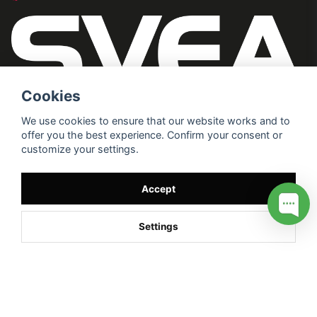
Cookies
We use cookies to ensure that our website works and to
offer you the best experience. Confirm your consent or
customize your settings.
Accept
Settings
/* */
// G ADS CONVERSION PAGE --> //
// GTAG EVENT --> //
//
G TAG STYRNING --> //
// Hojtar Heatmap, Hotjar Tracking
Code for my site --> //
// Google tag (gtag.js) --> //
/* SWIFFTY