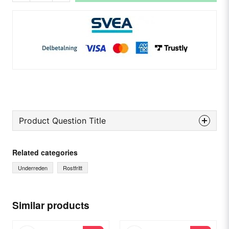
Product Question Title
question
Ask us something about this product...
Related categories
Underreden
Rostfritt
name
Name
Similar products