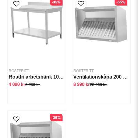
-35%
-65%
email
Email
Yes, you can publish my question.
ROSTFRITT
ROSTFRITT
Rostfri arbetsbänk 1000-2000 mm - 1500x700x850
Ventilationskåpa 200 cm Filter, fettuppsamlare, belysning
4 090 kr
8 990 kr
6 290 kr
25 900 kr
Send question
-39%