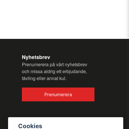
email
Email
my question.
Nyhetsbrev
Prenumerera på vårt nyhetsbrev
och missa aldrig ett erbjudande,
tävling eller annat kul.
Send question
Prenumerera
Cookies