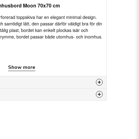
omhusbord Moon 70x70 cm
forerad toppskiva har en elegant minimal design.
ch samtidigt lätt, den passar därför väldigt bra för din
tålig plast, bordet kan enkelt plockas isär och
gsutrymme, bordet passar både utomhus- och inomhus.
Show more
spara lagerutrymme
is product...
0 90 så kan vi kolla.
vi kan hitta liknande.