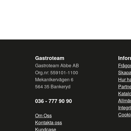
Gastroteam
Info
Gastroteam Abbe AB
Frågor
Org.nr: 559101-1100
Skapa 
Mekanikervägen 6
Hur h
564 35 Bankeryd
Partn
Katal
036 - 777 90 90
Allmän
Integr
Cooki
Om Oss
Kontakta oss
Kundcase