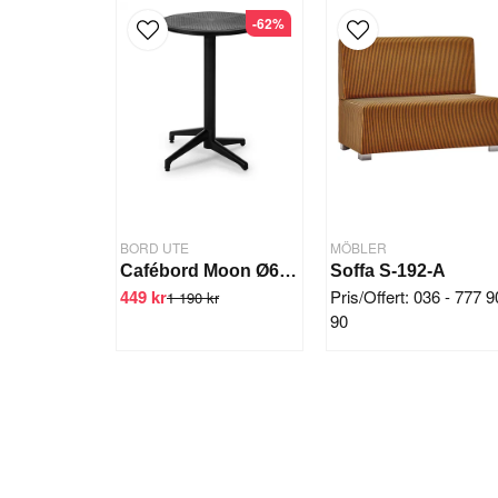
-62%
BORD UTE
MÖBLER
Cafébord Moon Ø60 cm Svart
Soffa S-192-A
449 kr
Pris/Offert: 036 - 777 9
1 190 kr
90