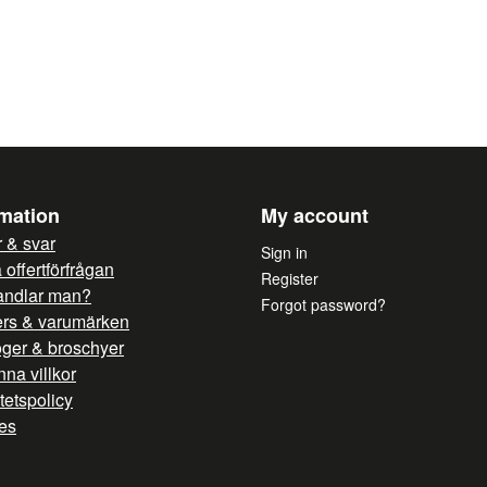
name
Name
Yes, you can publish 
rmation
My account
 & svar
Sign in
offertförfrågan
Register
andlar man?
Forgot password?
ers & varumärken
oger & broschyer
na villkor
itetspolicy
es