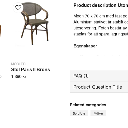
Product description Ut
Moon 70 x 70 cm med fast per
Aluminium stativet är stabilt o
uteservering. Foten består av 
staplas för att spara lagrin
Egenskaper
Passar för utomhusbruk
Enkelt att rengöra
MÖBLER
Stol Paris II Brons
Kan plockas är för att 
FAQ (1)
0
1 390 kr
Product Question Title
Specifikation
Mått: 70x70 cm
Mikael asked
3 years ago
question
Vill köpa 4st
Höjd: 78 cm
Ask us something about th
Related categories
Material: Aluminium. Glasfiber
The store replied
Vikt: 10,5 kg
Bord Ute
Möbler
Ring upp oss på 037 - 777 9
Alternativt så kan vi se om 