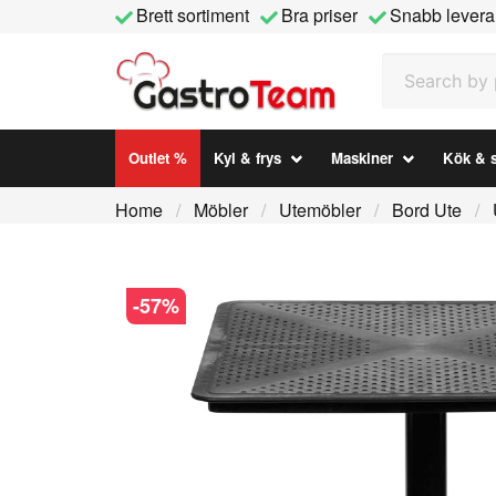
Brett sortiment
Bra priser
Snabb levera
Search by prod
Outlet %
Kyl & frys
Maskiner
Kök & s
Home
Möbler
Utemöbler
Bord Ute
-
57
%