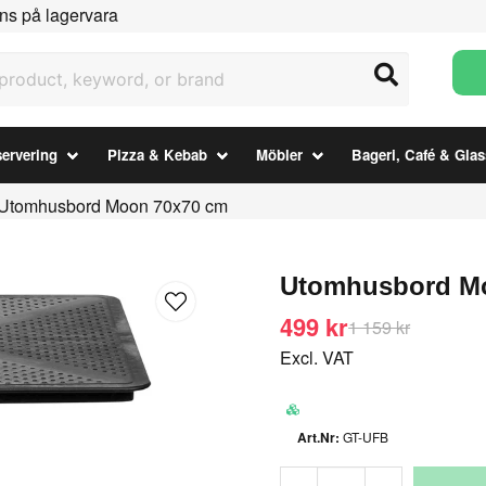
ns på lagervara
uct, keyword, or brand
ervering
Pizza & Kebab
Möbler
Bageri, Café & Glas
Utomhusbord Moon 70x70 cm
Utomhusbord M
499 kr
1 159 kr
Excl. VAT
GT-UFB