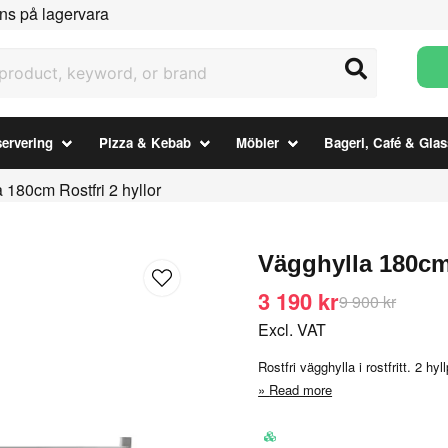
ns på lagervara
uct, keyword, or brand
ervering
Pizza & Kebab
Möbler
Bageri, Café & Glas
 180cm Rostfri 2 hyllor
Vägghylla 180cm 
3 190 kr
9 900 kr
Excl. VAT
Rostfri vägghylla i rostfritt. 2 h
Read more