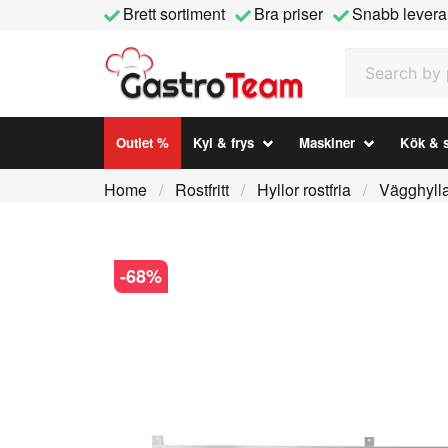
Brett sortiment
Bra priser
Snabb levera
Search by prod
Outlet %
Kyl & frys
Maskiner
Kök & s
Home
Rostfritt
Hyllor rostfria
Vägghylla
-
68
%