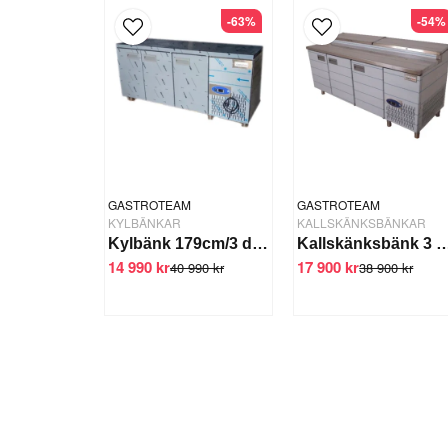
-63%
-54%
GASTROTEAM
GASTROTEAM
KYLBÄNKAR
KALLSKÄNKSBÄNKAR
Kylbänk 179cm/3 dörr
Kallskänksbänk 3 dörrar 1/4 GN, 20
14 990 kr
17 900 kr
40 990 kr
38 900 kr