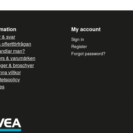
Yes, you can publish 
rmation
My account
 & svar
Sign in
offertförfrågan
Register
andlar man?
Forgot password?
ers & varumärken
oger & broschyer
na villkor
itetspolicy
es