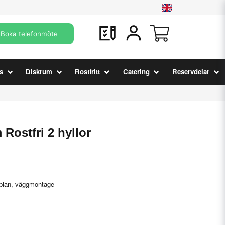
Boka telefonmöte
s
Diskrum
Rostfritt
Catering
Reservdelar
Rostfri 2 hyllor
yllplan, väggmontage