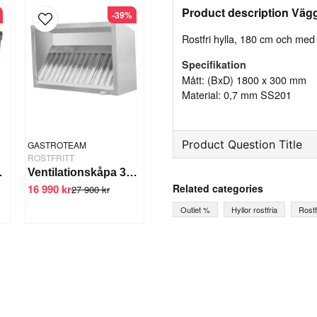
Product description Vägg
-39%
Rostfri hylla, 180 cm och med
Specifikation
Mått: (BxD) 1800 x 300 mm
Material: 0,7 mm SS201
Product Question Title
GASTROTEAM
ROSTFRITT
0x80x90/110cm
Ventilationskåpa 300 cm
question
Ask us something about th
Related categories
16 990 kr
27 900 kr
Outlet %
Hyllor rostfria
Rostfr
name
Name