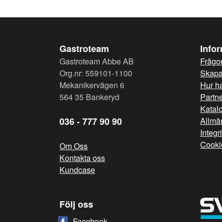
Gastroteam
Info
Gastroteam Abbe AB
Frågor
Org.nr: 559101-1100
Skapa 
Mekanikervägen 6
Hur h
564 35 Bankeryd
Partn
Katal
036 - 777 90 90
Allmän
Integr
Cooki
Om Oss
Kontakta oss
Kundcase
Följ oss
Facebook