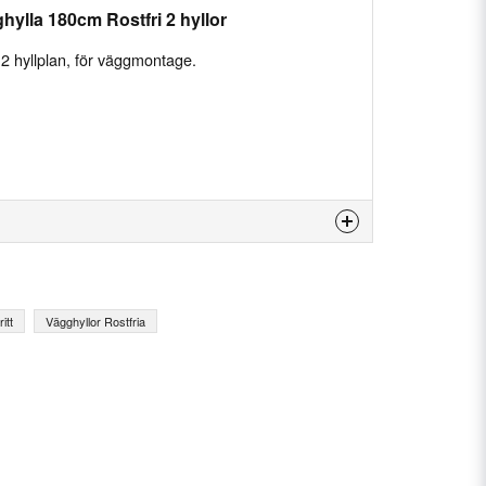
hylla 180cm Rostfri 2 hyllor
 2 hyllplan, för väggmontage.
is product...
itt
Vägghyllor Rostfria
email
Email