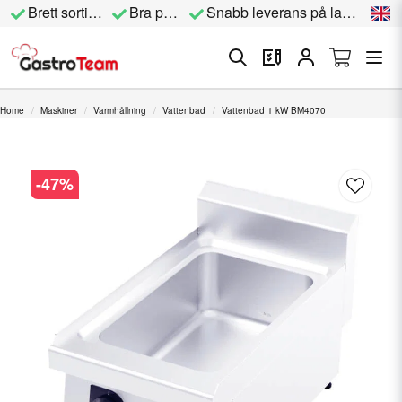
Brett sortiment
Bra priser
Snabb leverans på lagervara
Home
Maskiner
Varmhållning
Vattenbad
Vattenbad 1 kW BM4070
-
47
%