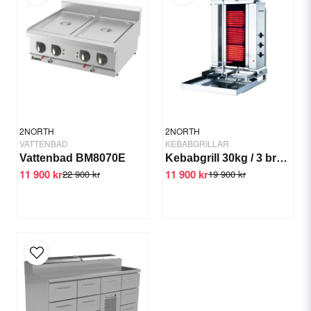
Email
Yes, you can publish my question.
2NORTH
2NORTH
VATTENBAD
KEBABGRILLAR
Vattenbad BM8070E
Kebabgrill 30kg / 3 brännare rörlig
11 900 kr
11 900 kr
22 900 kr
19 900 kr
Send question