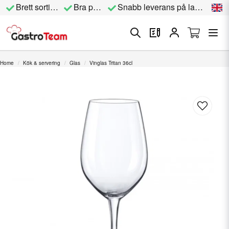
Brett sortiment
Bra priser
Snabb leverans på lagervara
Home
Kök & servering
Glas
Vinglas Tritan 36cl