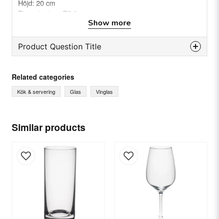
Höjd: 20 cm
Diameter top: Ø5,2 cm
Show more
Vikt : 0,15 kg(s)
Material: Glas
Product Question Title
question
Ask us something about this product...
Related categories
Kök & servering
Glas
Vinglas
name
Name
Similar products
email
Email
Yes, you can publish my question.