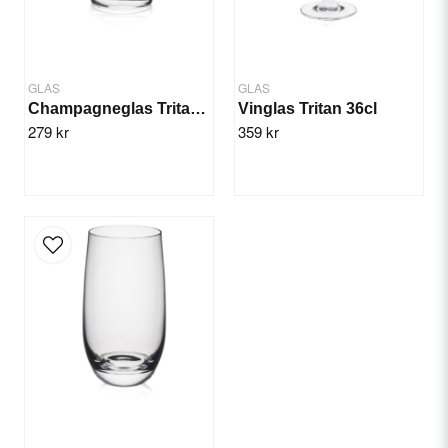
GLAS
GLAS
Champagneglas Tritan 18cl, 12st
Vinglas Tritan 36cl
279 kr
359 kr
Send question