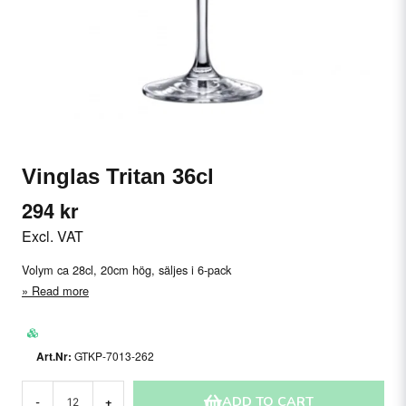
Vinglas Tritan 36cl
294 kr
Excl. VAT
Volym ca 28cl, 20cm hög, säljes i 6-pack
Read more
GTKP-7013-262
ADD TO CART
-
+