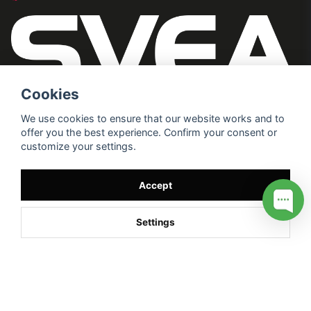
Cookies
We use cookies to ensure that our website works and to
offer you the best experience. Confirm your consent or
customize your settings.
Accept
Settings
/* */
// G ADS CONVERSION PAGE --> //
// GTAG EVENT --> //
//
G TAG STYRNING --> //
// Hojtar Heatmap, Hotjar Tracking
Code for my site --> //
// Google tag (gtag.js) --> //
/* SWIFFTY