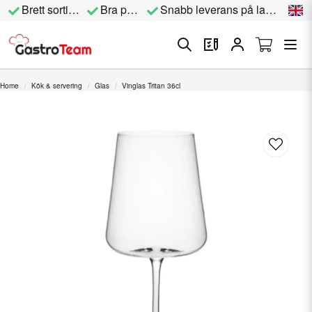
Brett sortiment
Bra priser
Snabb leverans på lagervara
Home
Kök & servering
Glas
Vinglas Tritan 36cl