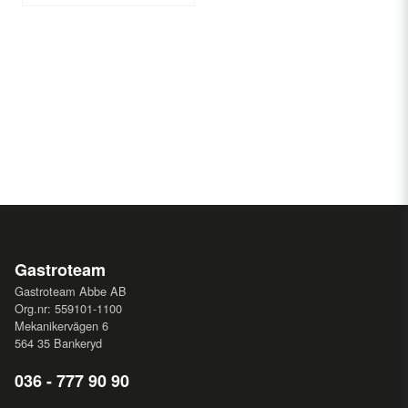
Gastroteam
Gastroteam Abbe AB
Org.nr: 559101-1100
Mekanikervägen 6
564 35 Bankeryd
036 - 777 90 90