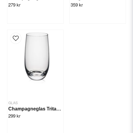
279 kr
359 kr
Send question
GLAS
Champagneglas Tritan 18cl, 12st
299 kr