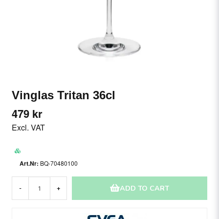
Vinglas Tritan 36cl
479 kr
Excl. VAT
BQ-70480100
ADD TO CART
-
+