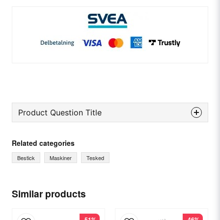
Product Question Title
question
Ask us something about this product...
Related categories
Bestick
Maskiner
Tesked
name
Name
Similar products
-51%
-46%