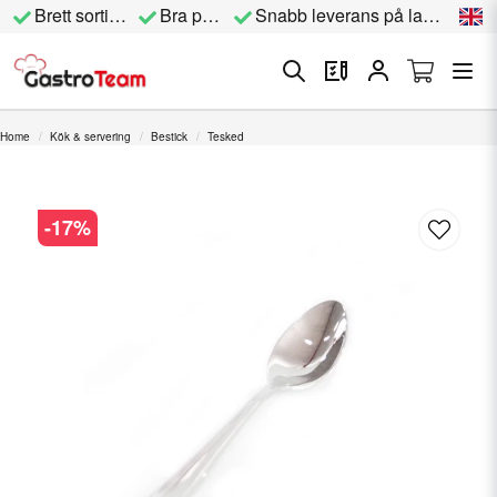
Brett sortiment
Bra priser
Snabb leverans på lagervara
Home
Kök & servering
Bestick
Tesked
-
17
%