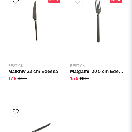
email
Email
Yes, you can publish my question.
BESTICK
BESTICK
Matkniv 22 cm Edessa
Matgaffel 20 5 cm Edessa
17 kr
15 kr
35 kr
28 kr
Send question