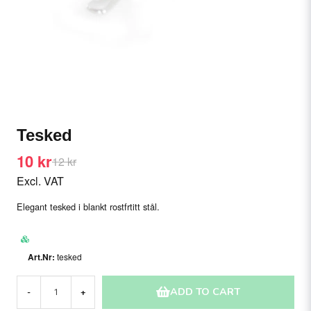
Tesked
10 kr
12 kr
Excl. VAT
Elegant tesked i blankt rostfrtitt stål.
tesked
ADD TO CART
-
+