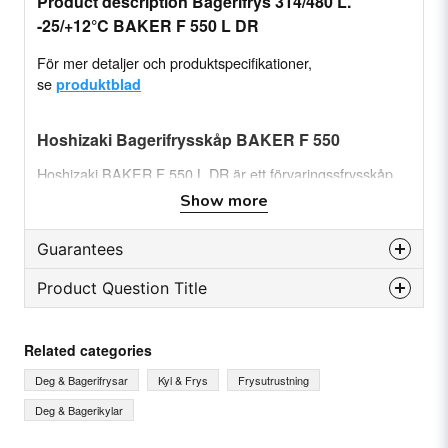
Product description Bagerifrys 314/480 L.
-25/+12°C BAKER F 550 L DR
För mer detaljer och produktspecifikationer,
se
produktblad
Hoshizaki Bagerifrysskåp BAKER F 550
Hoshizaki BAKER F 550 L DR är ett förvaringssfrysskåp
för bageriplåtar 400 x 600 mm.
Show more
Med en nettovolym på ca. 314 liter och bruttovolym på ca
480 liter.
Guarantees
Levereras som standard med 25 set bärskenor.
Product Question Title
Reservdelsgaranti
Egenskaper
Månader
72
question
Ask us something about this product...
Related categories
Luftcirkulationssystem
Deg & Bagerifrysar
Kyl & Frys
Frysutrustning
Leverantid
Fläkten stannar automatiskt vid dörröppning
Deg & Bagerikylar
Automatisk avfrostning och förångning av
Beställningsvara
name
Name
smältvatten