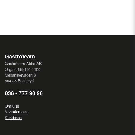
(760660118) Ben (set), 130-180 mm
(760660463) Bärskena (1 set med 2 skenor) för BAKER
550
(760660022) Hjul (set), H = 125 mm
(760660430) Huvudnyckel
(760660938) Set med bär-& väggskenor
(760660446) Trådhylla (Rostfritt stål) (4 st.) med bakkant,
1/1 EN djyp, exkl. bärskenor
(760660440) Trådhylla (Rostfritt stål) med bakkant, 1/1 EN
Gastroteam
djup
(760660431) Trådhylla, grå, PE belagd, med bakkant, 1/1
Gastroteam Abbe AB
Org.nr: 559101-1100
EN djyp, exkl. bärskenor.
Mekanikervägen 6
564 35 Bankeryd
036 - 777 90 90
Om Oss
Kontakta oss
Kundcase