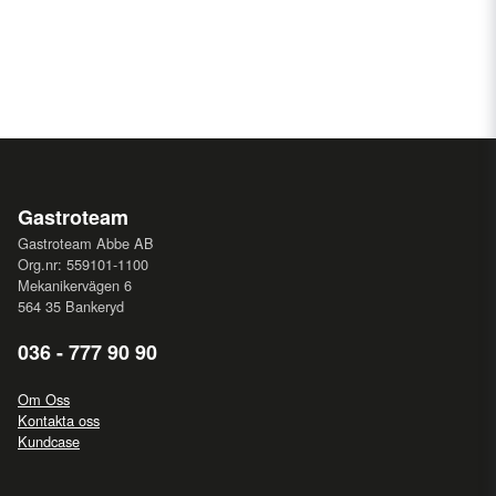
TILLBEHÖR
(760660118) Ben (set), 130-180 mm
(760660463) Bärskena (1 set med 2 skenor) för BAKER
550
(760660022) Hjul (set), H = 125 mm
(760660430) Huvudnyckel
(760660938) Set med bär-& väggskenor
(760660446) Trådhylla (Rostfritt stål) (4 st.) med bakkant,
1/1 EN djyp, exkl. bärskenor
Gastroteam
(760660440) Trådhylla (Rostfritt stål) med bakkant, 1/1 EN
djup
Gastroteam Abbe AB
(760660431) Trådhylla, grå, PE belagd, med bakkant, 1/1
Org.nr: 559101-1100
EN djyp, exkl. bärskenor
Mekanikervägen 6
564 35 Bankeryd
036 - 777 90 90
Om Oss
Kontakta oss
Kundcase