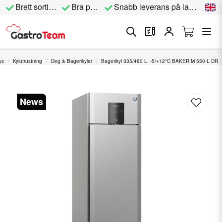
Brett sortiment
Bra priser
Snabb leverans på lagervara
ys
Kylutrustning
Deg & Bagerikylar
Bagerikyl 335/480 L. -5/+12°C BAKER M 550 L DR
News