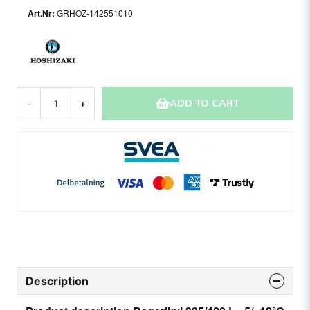
GRHOZ-142551010
ADD TO CART
-
+
Description