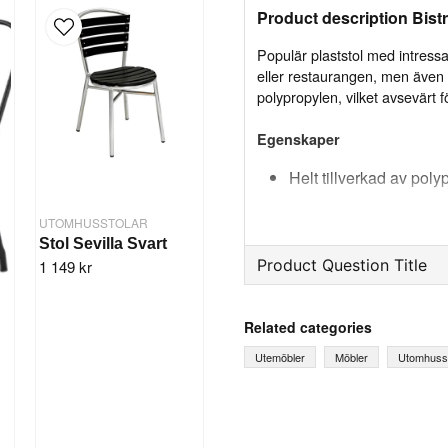
Product description Bistr
Populär plaststol med intress
eller restaurangen, men även i
polypropylen, vilket avsevärt f
Egenskaper
Helt tillverkad av pol
Inga skruvar mellan s
UTOMHUSSTOLAR
Lång hållbarhet och mo
Stol Sevilla Svart
Product Question Title
1 149 kr
Specifikation
question
Höjd: 81 cm
Ask us something about th
Related categories
Bredd: 55 cm
Sitthöjd: 47 cm
Utemöbler
Möbler
Utomhusst
Sittbredd: 35,5 cm
Stapling(max): 5 st
name
Material: Polypropen
Name
Färg: Vit