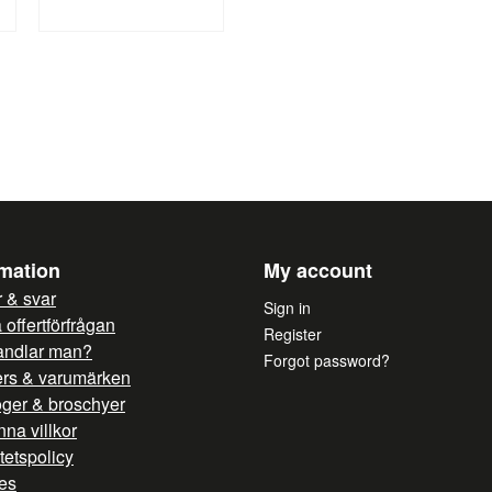
Vikt: 4,50 kg
Tillverkargaranti: 2 år
Yes, you can publish 
rmation
My account
 & svar
Sign in
offertförfrågan
Register
andlar man?
Forgot password?
ers & varumärken
oger & broschyer
na villkor
itetspolicy
es