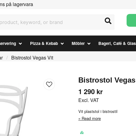
ns på lagervara
uct, keyword, or brand
ervering
Pizza & Kebab
Möbler
Bageri, Café & Glas
ar
Bistrostol Vegas Vit
Bistrostol Vegas
1 290 kr
Excl. VAT
Vit plaststol i bistrostil
Read more