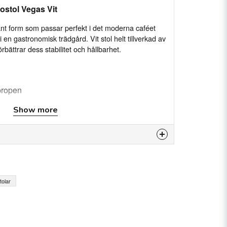
ostol Vegas Vit
ant form som passar perfekt i det moderna caféet
 en gastronomisk trädgård. Vit stol helt tillverkad av
örbättrar dess stabilitet och hållbarhet.
ypropen
äte och ryggstöd
Show more
tståndskraftig mot UV-ljus och fukt
is product...
olar
email
Email