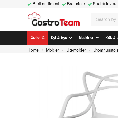
Brett sortiment
Bra priser
Snabb levera
Search by prod
Outlet %
Kyl & frys
Maskiner
Kök & s
Home
Möbler
Utemöbler
Utomhusstol