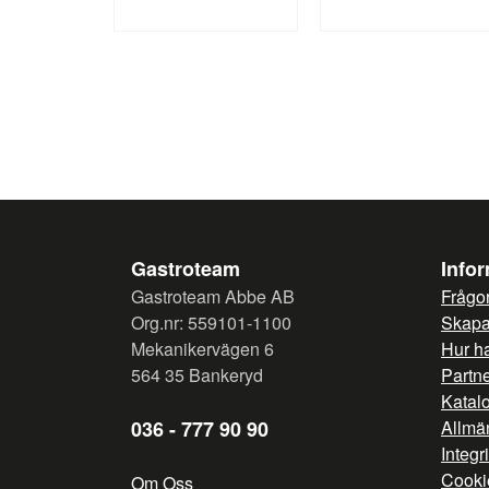
Gastroteam
Info
Gastroteam Abbe AB
Frågor
Org.nr: 559101-1100
Skapa 
Mekanikervägen 6
Hur h
564 35 Bankeryd
Partn
Katal
036 - 777 90 90
Allmän
Integr
Cooki
Om Oss