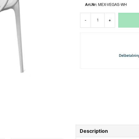
MEX-VEGAS-WH
-
+
Description