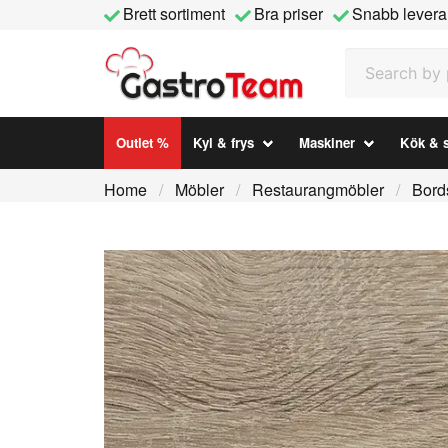
Brett sortiment
Bra priser
Snabb levera
Search by prod
Outlet %
Kyl & frys
Maskiner
Kök & s
Home
Möbler
Restaurangmöbler
Bord