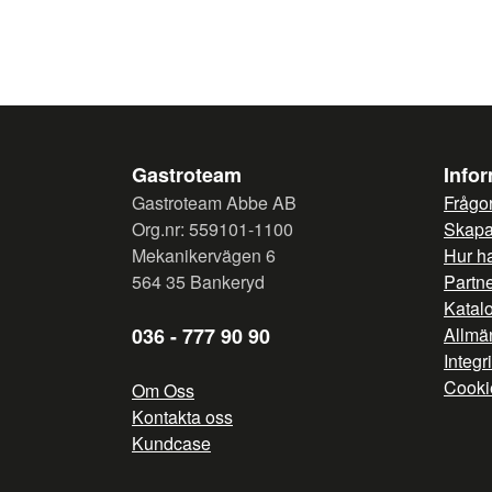
Gastroteam
Info
Gastroteam Abbe AB
Frågor
Org.nr: 559101-1100
Skapa 
Mekanikervägen 6
Hur h
564 35 Bankeryd
Partn
Katal
036 - 777 90 90
Allmän
Integr
Cooki
Om Oss
Kontakta oss
Kundcase