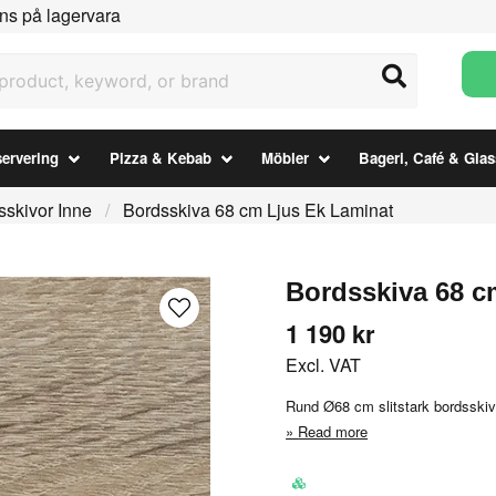
ns på lagervara
uct, keyword, or brand
ervering
Pizza & Kebab
Möbler
Bageri, Café & Glas
sskivor Inne
Bordsskiva 68 cm Ljus Ek Laminat
Bordsskiva 68 c
1 190 kr
Excl. VAT
Rund Ø68 cm slitstark bordsskiva
Read more