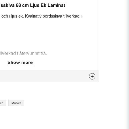
dsskiva 68 cm Ljus Ek Laminat
och i ljus ek. Kvalitativ bordsskiva tillverkad i
llverkad i återvunnit trä.
kanter
Show more
v.
is product...
ak Sanoma (EF6320)
er
Möbler
email
Email