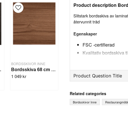
Product description Bor
Slitstark bordsskiva av laminat 
återvunnit träd
Egenskaper
FSC -certifierad
Kvalitativ bordsskiva ti
Bordsskiva med ABS-
BORDSSKIVOR INNE
Slät och lätt att torka a
cm Wenge
Bordsskiva 68 cm Valnöt
Product Question Title
1 049 kr
Specifikation
Diameter: Ø68 cm
question
Ask us something about th
Tjocklek: 18 mm
Related categories
Färg: Färg: Ljus Ek/Light O
Bordsskivor Inne
Restaurangmöbl
name
Name