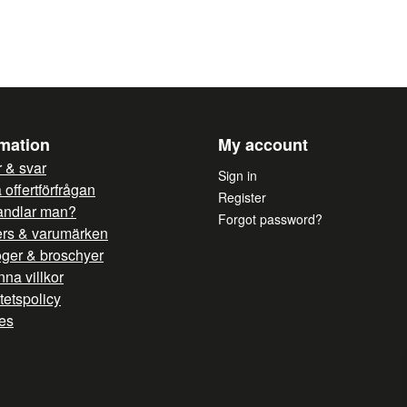
Yes, you can publish 
rmation
My account
 & svar
Sign in
offertförfrågan
Register
andlar man?
Forgot password?
ers & varumärken
oger & broschyer
na villkor
itetspolicy
es