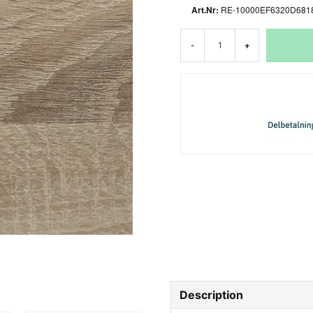
RE-10000EF6320D681
-
+
Description