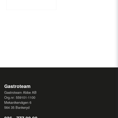
Gastroteam
Gastroteam Abbe AB
Org.nr: 559101-1100
Mekanikervägen 6
564 35 Bankeryd