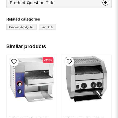
Product Question Title
question
Ask us something about this product...
Related categories
Brödrost/brödgrillar
Varmkök
name
Name
Similar products
-21%
email
Email
Yes, you can publish my question.