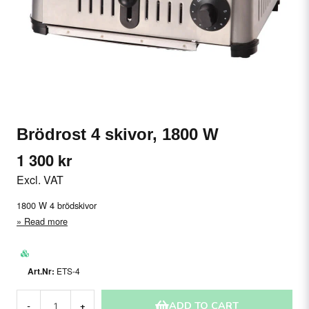
Brödrost 4 skivor, 1800 W
1 300 kr
Excl. VAT
1800 W 4 brödskivor
Read more
ETS-4
ADD TO CART
-
+