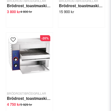
BRÖDROST/BRÖDGRILLAR
BRÖDROST/BRÖDGRILLAR
Brödrost_toastmaskin 300 skivor
Brödrost_toastmaskin ML18051
3 800 kr
15 900 kr
4 800 kr
Send question
-20%
BRÖDROST/BRÖDGRILLAR
Brödrost_toastmaskin 450 skivor
4 750 kr
5 929 kr