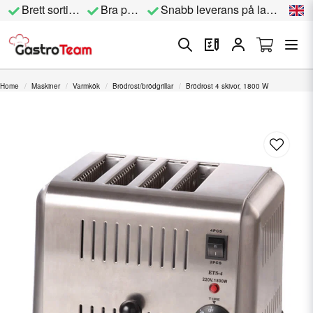
Brett sortiment
Bra priser
Snabb leverans på lagervara
Home
Maskiner
Varmkök
Brödrost/brödgrillar
Brödrost 4 skivor, 1800 W