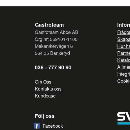
Gastroteam
Info
Gastroteam Abbe AB
Frågor
Org.nr: 559101-1100
Skapa 
Mekanikervägen 6
Hur h
564 35 Bankeryd
Partn
Katal
036 - 777 90 90
Allmän
Integr
Cooki
Om Oss
Kontakta oss
Kundcase
Följ oss
Facebook