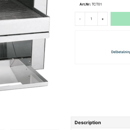
TCT01
-
+
Description