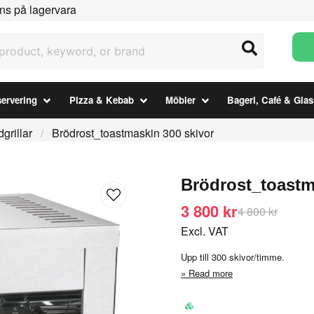
ns på lagervara
uct, keyword, or brand
ervering
Pizza & Kebab
Möbler
Bageri, Café & Glas
grillar
Brödrost_toastmaskin 300 skivor
Brödrost_toastm
3 800 kr
4 800 kr
Excl. VAT
Upp till 300 skivor/timme.
Read more