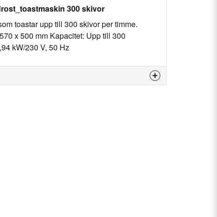
drost_toastmaskin 300 skivor
om toastar upp till 300 skivor per timme.
 570 x 500 mm Kapacitet: Upp till 300
1,94 kW/230 V, 50 Hz
is product...
email
Email
my question.