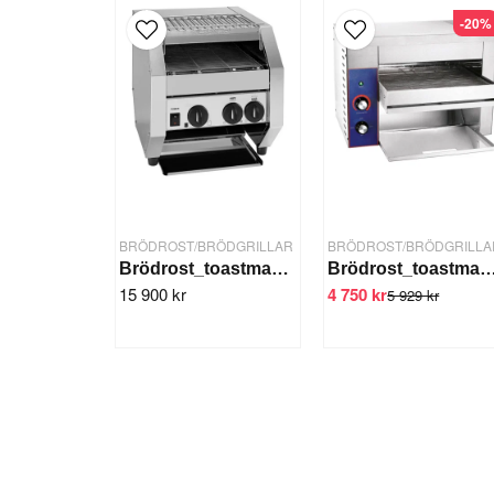
-20%
BRÖDROST/BRÖDGRILLAR
BRÖDROST/BRÖDGRILLA
Brödrost_toastmaskin ML18051
Brödrost_toastmaskin 450
15 900 kr
4 750 kr
5 929 kr