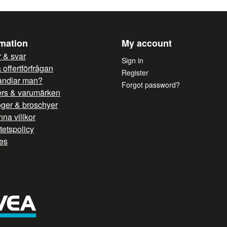
rmation
My account
 & svar
Sign in
offertförfrågan
Register
andlar man?
Forgot password?
ers & varumärken
oger & broschyer
na villkor
itetspolicy
es