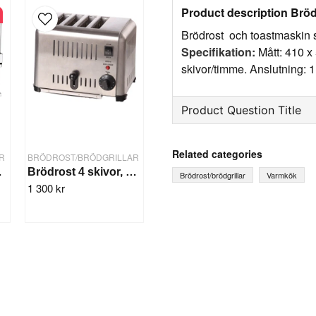
Product description Brö
Brödrost och toastmaskin s
Specifikation:
Mått: 410 x
skivor/timme. Anslutning: 
Product Question Title
question
Ask us something about th
Related categories
R
BRÖDROST/BRÖDGRILLAR
 skivor
Brödrost 4 skivor, 1800 W
Brödrost/brödgrillar
Varmkök
1 300 kr
name
Name
Yes, you can publish 