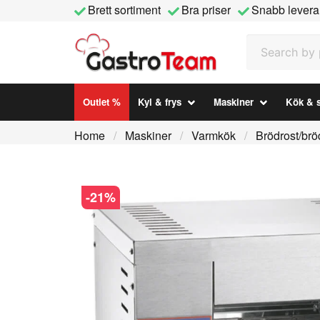
Brett sortiment
Bra priser
Snabb levera
Search by prod
Outlet %
Kyl & frys
Maskiner
Kök & s
Home
Maskiner
Varmkök
Brödrost/bröd
-
21
%