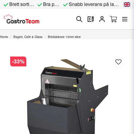
Brett sortiment
Bra priser
Snabb leverans på lagervara
Home
Bageri, Café & Glass
Brödskärare 13mm slice
-
33
%