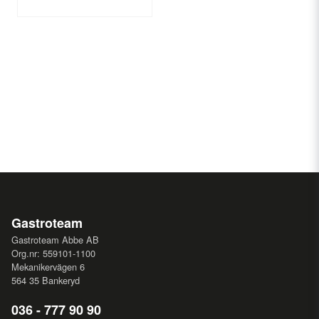
Gastroteam
Gastroteam Abbe AB
Org.nr: 559101-1100
Mekanikervägen 6
564 35 Bankeryd
036 - 777 90 90