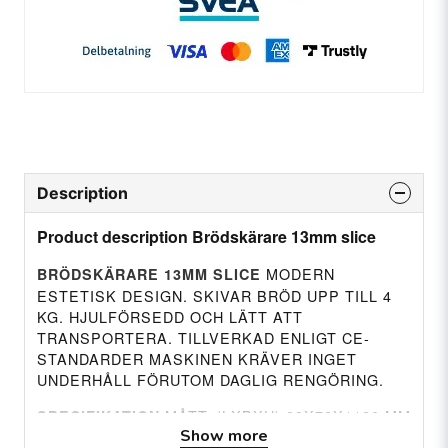
Description
Product description Brödskärare 13mm slice
MODERN
BRÖDSKÄRARE 13MM SLICE
ESTETISK DESIGN. SKIVAR BRÖD UPP TILL 4
KG. HJULFÖRSEDD OCH LÄTT ATT
TRANSPORTERA. TILLVERKAD ENLIGT CE-
STANDARDER MASKINEN KRÄVER INGET
UNDERHÅLL FÖRUTOM DAGLIG RENGÖRING.
MÅTT: (LXBXH) 89X78X1120 MM
SPECIFIKATION
Show more
BRÖDLIMPA: 38X48X18 CM BRÖDSKIVA: 13 MM